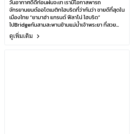
วันอากาศดีดีก่อนฝนจะเท เรามีโอกาสพารถ
จักรยานยนต์ออโตเมติกไฮบริดที่ว่ากันว่า ขายดีที่สุดใน
เมืองไทย “ยามาฮ่า แกรนด์ ฟีลาโน่ ไฮบริด”
ไปBridgeกันสามสะพานข้ามแม่น้ำเจ้าพระยา ที่สวย
ที่สุดในกรุงเทพฯ
ดูเพิ่มเติม