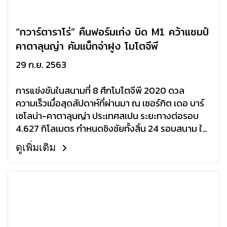
“กวาร์ตาราโร่” คืนฟอร์มเก่ง บิด M1 คว้าแชมป์
คาตาลุนญ่า คัมแบ็กจ่าฝูง โมโตจีพี
29 ก.ย. 2563
การแข่งขันในสนามที่ 8 ศึกโมโตจีพี 2020 ดวล
ความเร็วเมื่อสุดสัปดาห์ที่ผ่านมา ณ เซอร์กิต เดอ บาร์
เซโลน่า-คาตาลุนญ่า ประเทศสเปน ระยะทางต่อรอบ
4.627 กิโลเมตร กำหนดชิงชัยทั้งสิ้น 24 รอบสนาม ใน
รายการแกรน พรีมี มอนสเตอร์ เอเนอร์จี้ เดอ คาตา
ดูเพิ่มเติม
ลุนญ่า