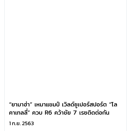
“ยามาฮ่า” เหมาแชมป์ เวิลด์ซูเปอร์สปอร์ต “โล
คาเทลลี่” ควบ R6 คว้าชัย 7 เรซติดต่อกัน
1 ก.ย. 2563