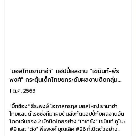
"บอสไทยยามาฮ่า" แฮปปี้ผลงาน "เขมินท์-พีร
พงศ์" กระตุ้นเด็กไทยยกระดับผลงานติดกลุ่ม
หน้า ซีอีวี โมโตทู
1 ต.ค. 2563
"บิ๊กช้อง" ธีระพงษ์ โอภาสกรกุล บอสใหญ่ ยามาฮ่า
ไทยแลนด์ เรซซิ่งทีม เผยต้นสังกัดแฮปปี้กับผลงานอัน
โดดเด่นของ 2 นักบิดไทยอย่าง “เคเคซัง” เขมินท์ คูโบะ
#9 และ “ต๋ง” พีรพงศ์ บุญเลิศ #26 ที่เปิดตัวอย่าง