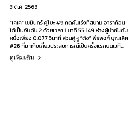
6 ศึก ซีอีวี โมโตทู ยุโรป ที่อาราก้อน
3 ต.ค. 2563
“เคเค” เขมินทร์ คูโบะ #9 กดคันเร่งที่สนาม อาราก้อน
ได้เป็นอันดับ 2 ด้วยเวลา 1 นาที 55.149 ห่างผู้นำอันดับ
หนึ่งเพียง 0.077 วินาที ส่วนคู่หู “ต๋ง” พีรพงศ์ บุญเลิศ
#26 ที่มาเก็บเกี่ยวประสบการณ์เป็นครั้งแรกบนเวที
ยุโรปก็สามารถเค้นฟอร์มออกมาได้อย่างดีเยี่ยม
ดูเพิ่มเติม