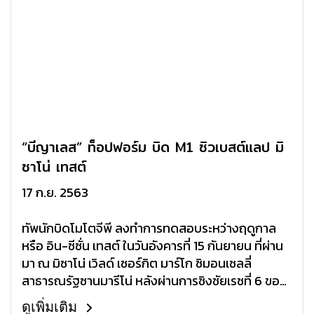
“บีญาเลส” ท็อปฟอร์ม บิด M1 ซิวเบสต์แลป มิ
ซาโน่ เทสต์
17 ก.ย. 2563
ทัพนักบิดโมโตจีพี ลงทำการทดสอบระหว่างฤดูกาล
หรือ อิน-ซีซั่น เทสต์ ในวันอังคารที่ 15 กันยายน ที่ผ่าน
มา ณ มิซาโน่ เวิลด์ เซอร์กิต มาร์โก ซิมอนเซลลี่
สาธารณรัฐซานมารีโน่ หลังผ่านการชิงชัยเรซที่ 6 ของ
ฤดูกาลบนสังเวียนดังกล่าวในสุดสัปดาห์ที่ผ่านมา
ดูเพิ่มเติม