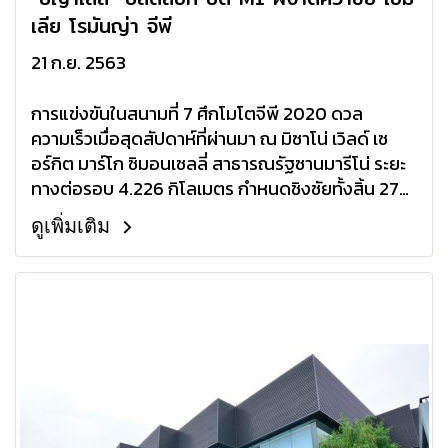
เลีย โรมันญ่า จีพี
21 ก.ย. 2563
การแข่งขันในสนามที่ 7 ศึกโมโตจีพี 2020 ดวล
ความเร็วเมื่อสุดสัปดาห์ที่ผ่านมา ณ มิซาโน่ เวิลด์ เซ
อร์กิต มาร์โก ซิมอนเซลลี่ สาธารณรัฐซานมารีโน่ ระยะ
ทางต่อรอบ 4.226 กิโลเมตร กำหนดชิงชัยทั้งสิ้น 27
รอบสนาม ในรายการเอมิเลีย โรมันญ่า แอนด์ ริมินี โค
ดูเพิ่มเติม
สต์ มอเตอร์ไซเคิล กรังด์ปรีซ์