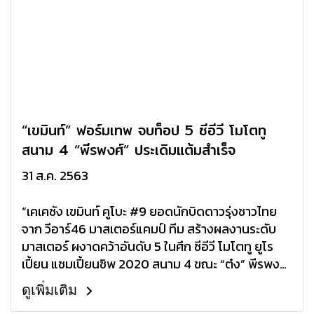
“เขมินท์” ฟอร์มเทพ จบท็อป 5 ซีอีวี โมโตทู
สนาม 4 “พีรพงศ์” ประเดิมแต้มสำเร็จ
31 ส.ค. 2563
“เคเคซัง เขมินท์ คูโบะ #9 ยอดนักบิดดาวรุ่งชาวไทย
จาก วีอาร์46 มาสเตอร์แคมป์ ทีม สร้างผลงานระดับ
มาสเตอร์ ผงาดคว้าอันดับ 5 ในศึก ซีอีวี โมโตทู ยูโร
เปี้ยน แชมเปี้ยนชิพ 2020 สนาม 4 ขณะ “ต๋ง” พีรพงศ์
บุญเลิศ #26 ประเดิมเวทียุโรปด้วยการคว้าอันดับ 12
ดูเพิ่มเติม
ซิวแต้มสำคัญให้กับตนเองที่ เซอร์กิโต เดอ เฆเรซ