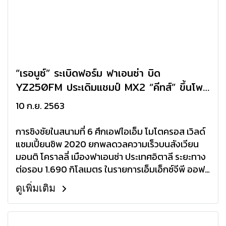
“เรอนูซ์” ระเบิดฟอร์ม ฟาเอนซ่า บิด
YZ250FM ประเดิมแชมป์ MX2 “คีทส์” ขึ้นโพ
เดี้ยมอันดับ 2
10 ก.ย. 2563
การชิงชัยในสนามที่ 6 ศึกเอฟไอเอ็ม โมโตครอส เวิลด์
แชมเปี้ยนชิพ 2020 ยกพลดวลความเร็วบนสังเวียน
มอนติ โคราลลี่ เมืองฟาเอนซ่า ประเทศอิตาลี ระยะทาง
ต่อรอบ 1.690 กิโลเมตร ในรายการเอ็มเอ็กซ์จีพี ออฟ
อิตาลี
ดูเพิ่มเติม