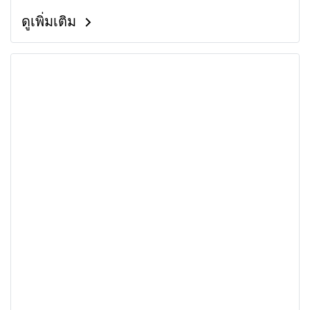
Superbike Championship และ R2M Thailand
ดูเพิ่มเติม
Superbike Championship พร้อมปั้นนักบิดดาวรุ่ง
ขึ้นประดับวงการความเร็ว ตามรอยนักบิดรุ่นพี่ที่ขึ้นไป
โลดแล่นเก็บเกี่ยวประสบการณ์บนเวทีความเร็วระดับ
โลกอย่าง FIM CEV Moto2 European
Championship