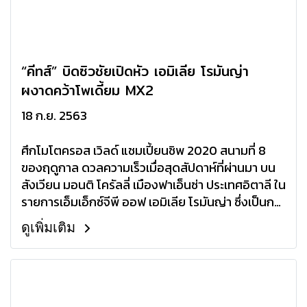
“คีทส์” บิดซิวชัยเปิดหัว เอมิเลีย โรมันญ่า
ผงาดคว้าโพเดี้ยม MX2
18 ก.ย. 2563
ศึกโมโตครอส เวิลด์ แชมเปี้ยนชิพ 2020 สนามที่ 8
ของฤดูกาล ดวลความเร็วเมื่อสุดสัปดาห์ที่ผ่านมา บน
สังเวียน มอนติ โครัลลี่ เมืองฟาเอ็นซ่า ประเทศอิตาลี ใน
รายการเอ็มเอ็กซ์จีพี ออฟ เอมิเลีย โรมันญ่า ซึ่งเป็นการ
ชิงชัยบนแทร็กดังกล่าวเป็นสนามที่ 3 ติดต่อกัน
ดูเพิ่มเติม