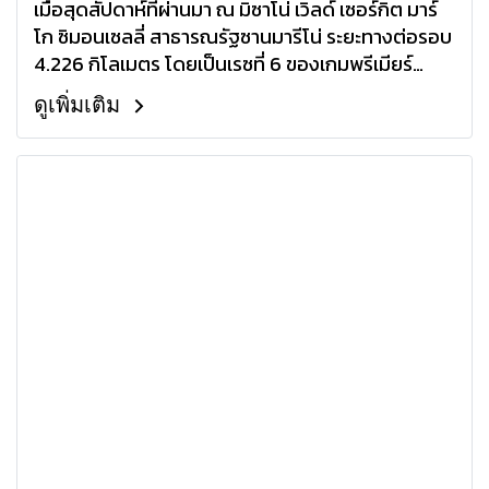
เมื่อสุดสัปดาห์ที่ผ่านมา ณ มิซาโน่ เวิลด์ เซอร์กิต มาร์
โก ซิมอนเซลลี่ สาธารณรัฐซานมารีโน่ ระยะทางต่อรอบ
4.226 กิโลเมตร โดยเป็นเรซที่ 6 ของเกมพรีเมียร์
คลาส ในรายการแกรน พรีมิโอ เลอโนโว่ ดิ ซานมารีโน่
ดูเพิ่มเติม
เอ เดลล่า ริเวียร่า ดิ ริมินี