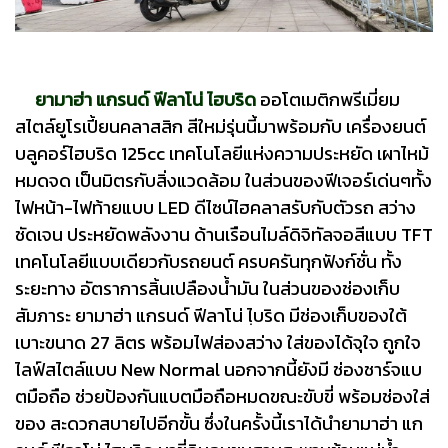
ยามาฮ่า แกรนด์ ฟีลาโน่ ไฮบริด
ออโตเมติกพรีเมี่ยม
สไตล์ยูโรเปี้ยนคลาสสิก สีใหม่รุ่นนี้มาพร้อมกับ เครื่องยนต์
บลูคอร์ไฮบริด 125cc เทคโนโลยีแห่งความประหยัด เผาไหม้
หมดจด เป็นมิตรกับสิ่งแวดล้อม ในส่วนของฟีเจอร์เด่นๆทั้ง
ไฟหน้า-ไฟท้ายแบบ LED ดีไซน์ไฮคลาสรับกับตัวรถ สว่าง
ชัดเจน ประหยัดพลังงาน ด้านเรือนไมล์ดิจิทัลจอสีแบบ TFT
เทคโนโลยีแบบเดียวกับรถยนต์ ครบครันทุกฟังก์ชั่น ทั้ง
ระยะทาง อัตราการสิ้นเปลืองน้ำมัน ในส่วนของช่องเก็บ
สัมภาระ ยามาฮ่า แกรนด์ ฟีลาโน่ ไฺบริด มีช่องเก็บของใต้
เบาะขนาด 27 ลิตร พร้อมไฟส่องสว่าง ใส่ของได้จุใจ ถูกใจ
ไลฟ์สไตล์แบบ New Normal นอกจากนี้ยังมี ช่องชาร์จแบ
ตมือถือ ช่วยป้องกันแบตมือถือหมดขณะขับขี่ พร้อมช่องใส่
ของ สะดวกสบายไปอีกขั้น ซึ่งในครั้งนี้เราได้นำยามาฮ่า แก