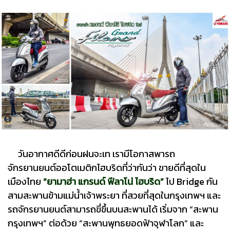
วันอากาศดีดีก่อนฝนจะเท เรามีโอกาสพารถ
จักรยานยนต์ออโตเมติกไฮบริดที่ว่ากันว่า ขายดีที่สุดใน
เมืองไทย
“ยามาฮ่า แกรนด์ ฟีลาโน่ ไฮบริด”
ไป Bridge กัน
สามสะพานข้ามแม่น้ำเจ้าพระยา ที่สวยที่สุดในกรุงเทพฯ และ
รถจักรยานยนต์สามารถขี่ขึ้นบนสะพานได้ เริ่มจาก “สะพาน
กรุงเทพฯ” ต่อด้วย “สะพานพุทธยอดฟ้าจุฬาโลก” และ