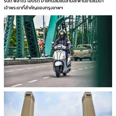
รนด์ ฟีลาโน่ ไฮบริด มาขี่กินลมชมสามสะพานข้ามแม่น้ำ
เจ้าพระยาที่สำคัญของกรุงเทพฯ