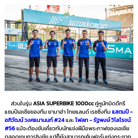
ส่วนในรุ่น
ASIA SUPERBIKE 1000cc
คู่หูนักบิดดีกรี
แชมป์เอเชียของทีม ยามาฮ่า ไทยแลนด์ เรซซิ่งทีม
แสตมป์ -
อภิวัฒน์ วงศธนานนท์ #24
และ
โฟลท - รัฐพงษ์ วิไลโรจน์
#56
แม้จะต้องขับเคี่ยวกับนักแข่งฝีมือพระกาฬของเอเชีย
ตลอดเกมการชิงชัย แต่ก็ยังสามารถเค้นฟอร์มเก่งกระชาก