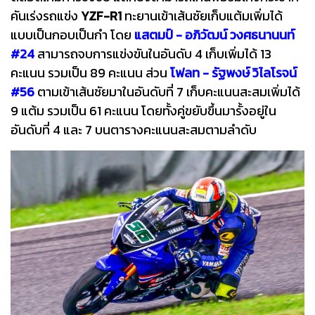
คันเร่งรถแข่ง
YZF-R1
ทะยานเข้าเส้นชัยเก็บแต้มเพิ่มได้
แบบเป็นกอบเป็นกำ โดย
แสตมป์ - อภิวัฒน์ วงศธนานนท์
#24
สามารถจบการแข่งขันในอันดับ 4 เก็บเพิ่มได้ 13
คะแนน รวมเป็น 89 คะแนน ส่วน
โฟลท - รัฐพงษ์ วิไลโรจน์
#56
ตามเข้าเส้นชัยมาในอันดับที่ 7 เก็บคะแนนสะสมเพิ่มได้
9 แต้ม รวมเป็น 61 คะแนน โดยทั้งคู่ขยับขึ้นมารั้งอยู่ใน
อันดับที่ 4 และ 7 บนตารางคะแนนสะสมตามลำดับ