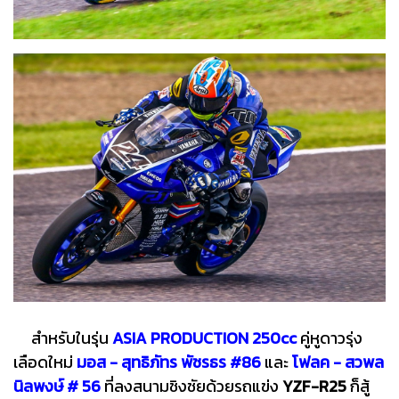
สำหรับในรุ่น
ASIA PRODUCTION 250cc
คู่หูดาวรุ่ง
เลือดใหม่
มอส - สุทธิภัทร พัชรธร #86
และ
โฟลค - สวพล
นิลพงษ์ # 56
ที่ลงสนามชิงชัยด้วยรถแข่ง
YZF-R25
ก็สู้