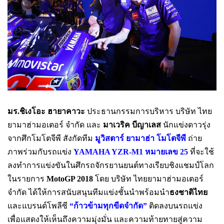
มร.ชิเงโอะ ฮายาคาวะ
ประธานกรรมการบริหาร บริษัท ไทย
ยามาฮ่ามอเตอร์ จำกัด และ
มาเวริค บีญาเลส
นักแข่งดาวรุ่ง
จากศึกโมโตจีพี สังกัดทีม
มูวิสตาร์ ยามาฮ่า โมโตจีพี
ถ่าย
ภาพร่วมกับรถแข่ง
YAMAHA YZR-M1 หมายเลข 25
ที่จะใช้
ลงทำการแข่งขันในศึกรถจักรยานยนต์ทางเรียบชิงแชมป์โลก
ในรายการ
MotoGP 2018
โดย บริษัท ไทยยามาฮ่ามอเตอร์
จำกัด ได้ให้การสนับสนุนทีมแข่งชั้นนำพร้อมนำ
ธงชาติไทย
และแบรนด์โพลีซี
“ก้าวข้ามทุกขีดจำกัด”
ติดลงบนรถแข่ง
เพื่อแสดงให้เห็นถึงความมุ่งมั่น และความท้ายทายสู่ความ