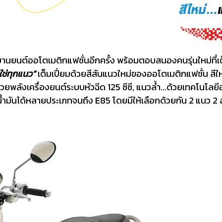
นยนต์ออโตเมติกแฟชั่นอีกครั้ง พร้อมตอบสนองคนรุ่นใหม่ที่เต
ใช่ทุกแนว”
เต็มเปี่ยมด้วยสีสันแนวใหม่ของออโตเมติกแฟชั่น สีให
ด้วยพลังเครื่องยนต์ระบบหัวฉีด 125 ซีซี, แนวล้ำ...ด้วยเทคโนโล
น้ำมันได้หลายประเภทจนถึง E85 โดยมีให้เลือกด้วยกัน 2 แนว 2