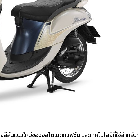
มด้วยสีสันแนวใหม่ของออโตเมติกแฟชั่น และเทคโนโลยีที่ใช่สำหรั