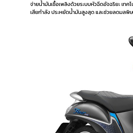
จ่ายน้ำมันเชื้อเพลิงด้วยระบบหัวฉีดอัจฉริยะ เ
เสียกำลัง ประหยัดน้ำมันสูงสุด และช่วยลดมลพิษ