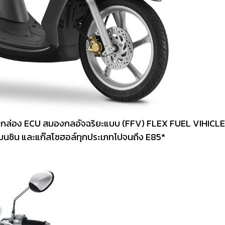
กล่อง ECU สมองกลอัจฉริยะแบบ (FFV) FLEX FUEL VIHICLE ที
ทั้งเบนซิน และแก๊สโซฮอล์ทุกประเภทไปจนถึง E85*