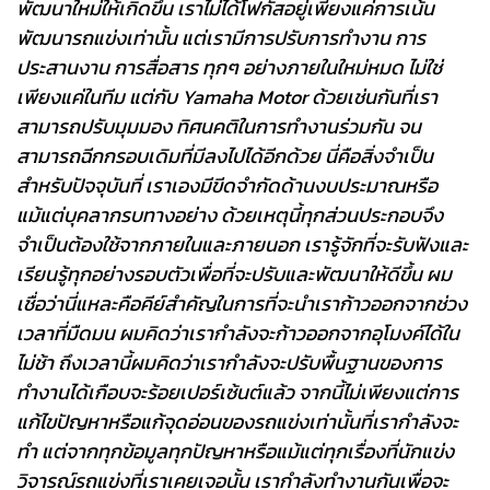
พัฒนาใหม่ให้เกิดขึ้น เราไม่ได้โฟกัสอยู่เพียงแค่การเน้น
พัฒนารถแข่งเท่านั้น แต่เรามีการปรับการทำงาน การ
ประสานงาน การสื่อสาร ทุกๆ อย่างภายในใหม่หมด ไม่ใช่
เพียงแค่ในทีม แต่กับ Yamaha Motor ด้วยเช่นกันที่เรา
สามารถปรับมุมมอง ทิศนคติในการทำงานร่วมกัน จน
สามารถฉีกกรอบเดิมที่มีลงไปได้อีกด้วย นี่คือสิ่งจำเป็น
สำหรับปัจจุบันที่ เราเองมีขีดจำกัดด้านงบประมาณหรือ
แม้แต่บุคลากรบทางอย่าง ด้วยเหตุนี้ทุกส่วนประกอบจึง
จำเป็นต้องใช้จากภายในและภายนอก เรารู้จักที่จะรับฟังและ
เรียนรู้ทุกอย่างรอบตัวเพื่อที่จะปรับและพัฒนาให้ดีขึ้น ผม
เชื่อว่านี่แหละคือคีย์สำคัญในการที่จะนำเราก้าวออกจากช่วง
เวลาที่มืดมน ผมคิดว่าเรากำลังจะก้าวออกจากอุโมงค์ได้ใน
ไม่ช้า ถึงเวลานี้ผมคิดว่าเรากำลังจะปรับพื้นฐานของการ
ทำงานได้เกือบจะร้อยเปอร์เซ้นต์แล้ว จากนี้ไม่เพียงแต่การ
แก้ไขปัญหาหรือแก้จุดอ่อนของรถแข่งเท่านั้นที่เรากำลังจะ
ทำ แต่จากทุกข้อมูลทุกปัญหาหรือแม้แต่ทุกเรื่องที่นักแข่ง
วิจารณ์รถแข่งที่เราเคยเจอนั้น เรากำลังทำงานกันเพื่อจะ