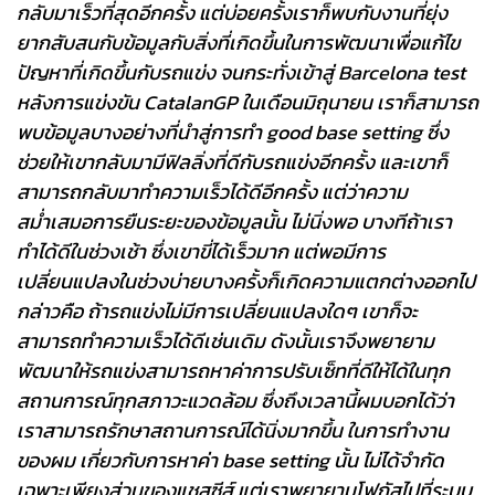
กลับมาเร็วที่สุดอีกครั้ง แต่บ่อยครั้งเราก็พบกับงานที่ยุ่ง
ยากสับสนกับข้อมูลกับสิ่งที่เกิดขึ้นในการพัฒนาเพื่อแก้ไข
ปัญหาที่เกิดขึ้นกับรถแข่ง จนกระทั่งเข้าสู่ Barcelona test
หลังการแข่งขัน CatalanGP ในเดือนมิถุนายน เราก็สามารถ
พบข้อมูลบางอย่างที่นำสู่การทำ good base setting ซึ่ง
ช่วยให้เขากลับมามีฟิลลิ่งที่ดีกับรถแข่งอีกครั้ง และเขาก็
สามารถกลับมาทำความเร็วได้ดีอีกครั้ง แต่ว่าความ
สม่ำเสมอการยืนระยะของข้อมูลนั้น ไม่นิ่งพอ บางทีถ้าเรา
ทำได้ดีในช่วงเช้า ซึ่งเขาขี่ได้เร็วมาก แต่พอมีการ
เปลี่ยนแปลงในช่วงบ่ายบางครั้งก็เกิดความแตกต่างออกไป
กล่าวคือ ถ้ารถแข่งไม่มีการเปลี่ยนแปลงใดๆ เขาก็จะ
สามารถทำความเร็วได้ดีเช่นเดิม ดังนั้นเราจึงพยายาม
พัฒนาให้รถแข่งสามารถหาค่าการปรับเซ็ทที่ดีให้ได้ในทุก
สถานการณ์ทุกสภาวะแวดล้อม ซึ่งถึงเวลานี้ผมบอกได้ว่า
เราสามารถรักษาสถานการณ์ได้นิ่งมากขึ้น ในการทำงาน
ของผม เกี่ยวกับการหาค่า base setting นั้น ไม่ได้จำกัด
เฉพาะเพียงส่วนของแชสซีส์ แต่เราพยายามโฟกัสไปที่ระบบ