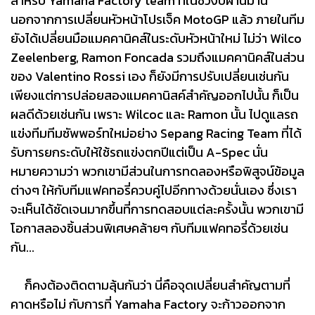
สำหรับ Yamaha Factory team ที่ในช่วงปีผ่านมานี้
นอกจากการเปลี่ยนหัวหน้าโปรเจ็ค MotoGP แล้ว ภายในทีม
ยังได้เปลี่ยนมือแมคคานิคส์ในระดับหัวหน้าใหม่ ไม่ว่า Wilco
Zeelenberg, Ramon Foncada รวมถึงแมคคานิคส์ในส่วน
ของ Valentino Rossi เอง ก็ยังมีการปรับเปลี่ยนเช่นกัน
เพียงแต่การปล่อยสองแมคคานิสค์สำคัญออกไปนั้น ก็เป็น
ผลดีด้วยเช่นกัน เพราะ Wilcoc และ Ramon นั้น ไปดูแลรถ
แข่งทีมทีมซัพพอร์ทใหม่อย่าง Sepang Racing Team ที่ได้
รับการยกระดับให้ใช้รถแข่งตกปีแต่เป็น A-Spec นั่น
หมายความว่า พวกเขามีส่วนในการทดลองหรือพิสูจน์ข้อมูล
ต่างๆ ให้กับทีมแฟคทอรี่ควบคู่ไปอีกทางด้วยนั่นเอง ซึ่งเรา
จะเห็นได้ชัดเจนมากขึ้นที่การทดสอบแต่ละครั้งนั้น พวกเขามี
โอกาสลองชิ้นส่วนพิเศษคล้ายๆ กับทีมแฟคทอรี่ด้วยเช่น
กัน...
ก็คงต้องติดตามลุ้นกันว่า นี่คือจุดเปลี่ยนสำคัญตามที่
คาดหรือไม่ กับการที่ Yamaha Factory จะก้าวออกจาก