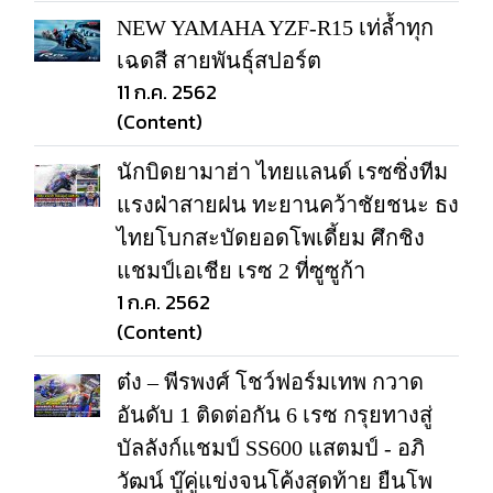
NEW YAMAHA YZF-R15 เท่ล้ำทุก
เฉดสี สายพันธุ์สปอร์ต
11 ก.ค. 2562
(Content)
นักบิดยามาฮ่า ไทยแลนด์ เรซซิ่งทีม
แรงฝ่าสายฝน ทะยานคว้าชัยชนะ ธง
ไทยโบกสะบัดยอดโพเดี้ยม ศึกชิง
แชมป์เอเชีย เรซ 2 ที่ซูซูก้า
1 ก.ค. 2562
(Content)
ต๋ง – พีรพงศ์ โชว์ฟอร์มเทพ กวาด
อันดับ 1 ติดต่อกัน 6 เรซ กรุยทางสู่
บัลลังก์แชมป์ SS600 แสตมป์ - อภิ
วัฒน์ บู๊คู่แข่งจนโค้งสุดท้าย ยืนโพ