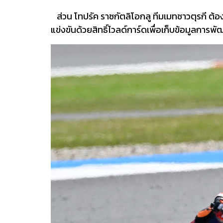
ส่วน โทปรัค ราซกัตลิโอกลู ทีมเมทชาวตุรกี ต้
แข่งขันด้วยสิทธิ์ไวลด์การ์ดเพื่อเก็บข้อมูลการพ