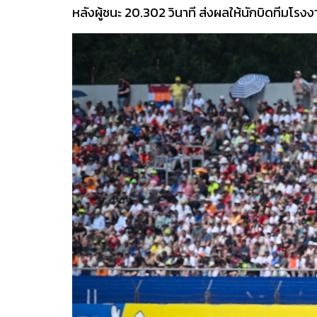
หลังผู้ชนะ 20.302 วินาที ส่งผลให้นักบิดทีมโร