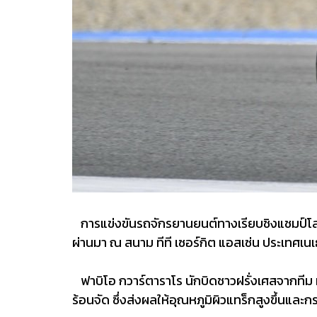
การแข่งขันรถจักรยานยนต์ทางเรียบชิงแชมป์โลก โม
ผ่านมา ณ สนาม ทีที เซอร์กิต แอสเซ่น ประเทศเนเ
ฟาบิโอ กวาร์ตาราโร นักบิดชาวฝรั่งเศสจากทีม
ร้อนจัด ซึ่งส่งผลให้อุณหภูมิผิวแทร็กสูงขึ้นแ