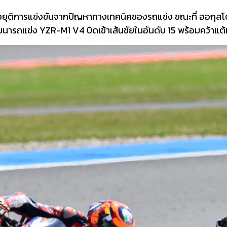
องยุติการแข่งขันจากปัญหาทางเทคนิคของรถแข่ง ขณะที่ ออกุสโ
ัฒนารถแข่ง YZR-M1 V4 บิดเข้าเส้นชัยในอันดับ 15 พร้อมคว้าแต้ม