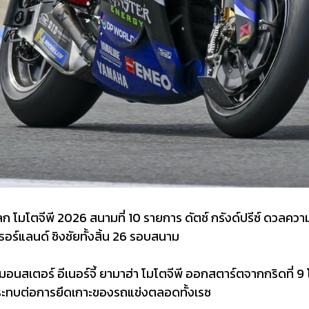
โตจีพี 2026 สนามที่ 10 รายการ ดัตช์ กรังด์ปรีซ์ ดวลความเร็ว
ธอร์แลนด์ ชิงชัยทั้งสิ้น 26 รอบสนาม
 มอนสเตอร์ อีเนอร์จี้ ยามาฮ่า โมโตจีพี ออกสตาร์ตจากกริดท
ละกระทบต่อการยึดเกาะของรถแข่งตลอดทั้งเรซ