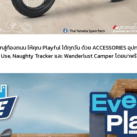
กสู่ท้องถนน ให้คุณ Playful ได้ทุกวัน ด้วย ACCESSORIES อ
อ City Use, Naughty Tracker และ Wanderlust Camper โดยมาพร้