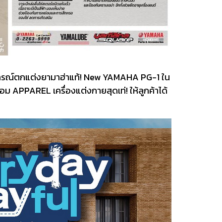
ุปกรณ์ตกแต่งยามาฮ่าแท้! New YAMAHA PG-1 ใน
อม APPAREL เครื่องแต่งกายสุดเท่! ให้ลูกค้าได้