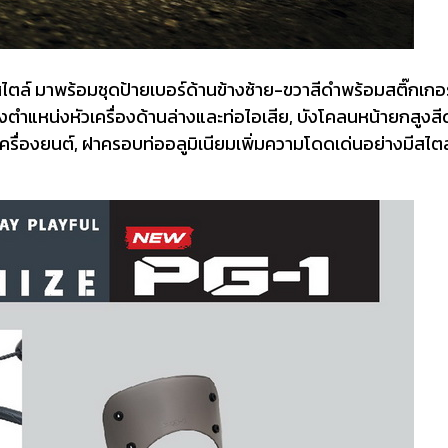
ล์ มาพร้อมชุดป้ายเบอร์ด้านข้างซ้าย-ขวาสีดำพร้อมสติ๊กเกอร์
ตำแหน่งหัวเครื่องด้านล่างและท่อไอเสีย, บังโคลนหน้ายกสูงสีด
ื่องยนต์, ฝาครอบท่ออลูมิเนียมเพิ่มความโดดเด่นอย่างมีสไตล์ แ