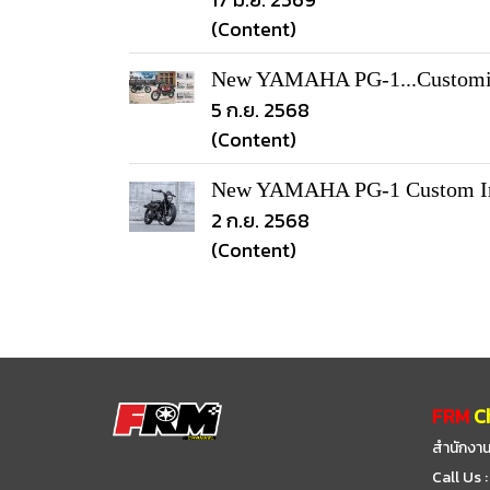
(Content)
New YAMAHA PG-1...Customize
5 ก.ย. 2568
(Content)
New YAMAHA PG-1 Custom Ins
2 ก.ย. 2568
(Content)
FRM
C
สำนักงาน
Call Us