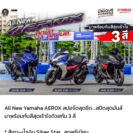
All New Yamaha AEROX สปอร์ตสุดขีด...สปีดสุดมันส์
มาพร้อมกับสีสุดเร้าใจด้วยกัน 3 สี
* สีเทา–น้ำเงิน Silver Star…สุดพรีเมียม