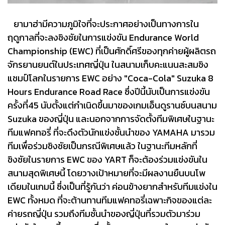
ยามาฮ่ามีความภูมิใจที่จะประกาศอย่างเป็นทางการใน
ฤดูกาลที่จะลงชิงชัยในการแข่งขัน Endurance World
Championship (EWC) ที่เป็นศักดิ์ศรีของทุกค่ายผู้ผลิตรถ
จักรยานยนต์ในประเทศญี่ปุ่น ในสนามเก็บคะแนนสะสมชิง
แชมป์โลกในรายการ EWC อย่าง "Coca-Cola" Suzuka 8
Hours Endurance Road Race ซึ่งปีนี้นับเป็นการแข่งขัน
ครั้งที่45 นับตั้งแต่กำเนิดขึ้นมาของเกมเอ็นดูรานซ์บนสนาม
Suzuka ของญี่ปุ่น และนอกจากการจัดตั้งทีมพิเศษในฐานะ
ทีมแฟคทอรี่ ที่จะดึงตัวนักแข่งชั้นนำของ YAMAHA มารวม
ทีมเพื่อร่วมชิงชัยเป็นกรณีพิเศษแล้ว ในฐานะทีมหลักที่
ชิงชัยในรายการ EWC ของ YART ก็จะต้องร่วมแข่งขันใน
สนามสุดพิเศษนี้ โดยวางเป้าหมายที่จะมีผลงานยืนบนโพ
เดียมในเกมนี้ ซึ่งเป็นที่รู้กันว่า ค่อนข้างยากสำหรับทีมแข่งใน
EWC ทั้งหมด ที่จะต้านทานทีมแฟคทอรี่เฉพาะกิจของแต่ละ
ค่ายรถญี่ปุ่น รวมถึงทีมชั้นนำของญี่ปุ่นที่รวมตัวมาร่วม