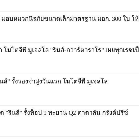
 มอบหมวกนิรภัยขนาดเล็กมาตรฐาน มอก. 300 ใบ ให
ก โมโตจีพี มูเจลโล "รินส์-กวาร์ตาราโร" เผยทุกเรซ
ส์" รั้งรองจ่าฝูงวันแรก โมโตจีพี มูเจลโล
"รินส์" รั้งท็อป 9 ทะยาน Q2 คาตาลัน กรังด์ปรีซ์