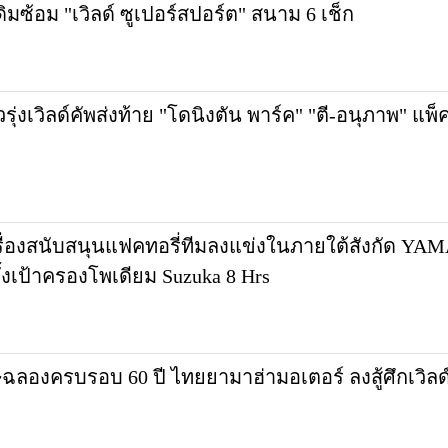
ดิมซ้อม "เวิลด์ ซูเปอร์สปอร์ต" สนาม 6 เช็ก
รุ่งเวิลด์คัพส่งท้าย "โดนิงตัน พาร์ค" "ตี-อนุภาพ" แพ
่องสนับสนุนแฟคทอรี่ทีมลงแข่งในภายใต้สังกัด Y
ตั้งเป้าครองโพเดียม Suzuka 8 Hrs
ฉลองครบรอบ 60 ปี ไทยยามาฮ่ามอเตอร์ ลงสู้ศึกเวิลด์ซ