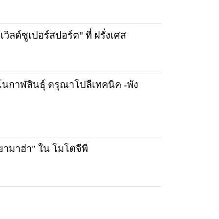
ิลด์ซูเปอร์สปอร์ต" ที่ ฝรั่งเศส
โนกาฬสินธุ์ ดรุณาโปลีเทคนิค -พัง
"ยามาฮ่า" ใน โมโตจีพี