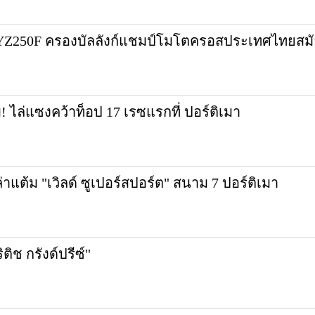
YZ250F ครองบัลลังก์แชมป์โมโตครอสประเทศไทยสมัยท
! ไล่แซงคว้าท็อป 17 เรซแรกที่ ปอร์ติเมา
ล่าแต้ม "เวิลด์ ซูเปอร์สปอร์ต" สนาม 7 ปอร์ติเมา
ติช กรังด์ปรีซ์"