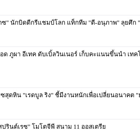
ซ" นักบิดดีกรีแชมป์โลก แท็กทีม "ตี-อนุภาพ" ลุยศึก "เว
ด ภูผา อีเทค ดับเบิ้ลวินเนอร์ เก็บคะแนนขึ้นนำ เทค
ซสุดหิน "เรดบูล ริง" ชี้มีงานหนักเพื่อเปลี่ยนอนาคต 
"สปรินต์เรซ" โมโตจีพี สนาม 11 ออสเตรีย