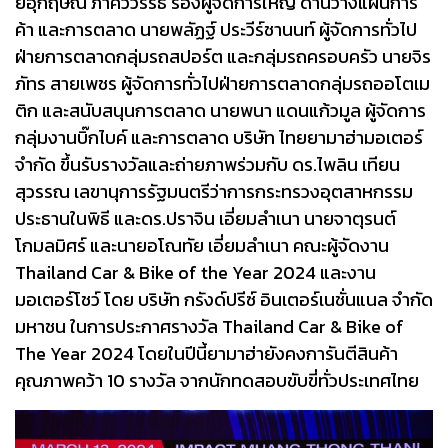
ยอุกฤษณ์ ภาควิวรรธ รองผู้จัดการใหญ่ ด้านวางแผนการ
ค้า และการตลาด นายพลัฏฐ์ ประวีร์ชานนท์ ผู้จัดการทั่วไป
ฝ่ายการตลาดกลุ่มรถสปอร์ต และกลุ่มรถครอบครัว นายจิร
ภัทร สายเพชร ผู้จัดการทั่วไปฝ่ายการตลาดกลุ่มรถออโตเม
ติก และสนับสนุนการตลาด นายพนา แดนแก้วมูล ผู้จัดการ
กลุ่มงานบิ๊กไบค์ และการตลาด บริษัท ไทยยามาฮ่ามอเตอร์
จำกัด ขึ้นรับรางวัลและถ่ายภาพร่วมกับ ดร.ไพลิน เทียน
สุวรรณ เลขานุการรัฐมนตรีว่าการกระทรวงอุตสาหกรรม
ประธานในพิธี และดร.ปราจิน เอี่ยมลำเนา นายจาตุรนต์
โกมลมิศร์ และนายอโณทัย เอี่ยมลำเนา คณะผู้จัดงาน
Thailand Car & Bike of the Year 2024 และงาน
มอเตอร์โชว์ โดย บริษัท กรังด์ปรีซ์ อินเตอร์เนชั่นแนล จำกัด
มหาชน ในการประกาศรางวัล Thailand Car & Bike of
The Year 2024 โดยในปีนี้ยามาฮ่ายังคงการันตีสินค้า
คุณภาพคว้า 10 รางวัล จากนักทดสอบขับขี่ทั่วประเทศไทย