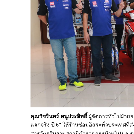
คุณวัชรินทร์ หนูประสิทธิ์
ผู้จัดการทั่วไปฝ่า
แจกจริง ปี 6” ให้ร้านซ่อมอิสระทั่วประเทศที่ส
สารวัตรสืบสวนสถานีตำรวจภูธรบ้านโป่ง จ.ร