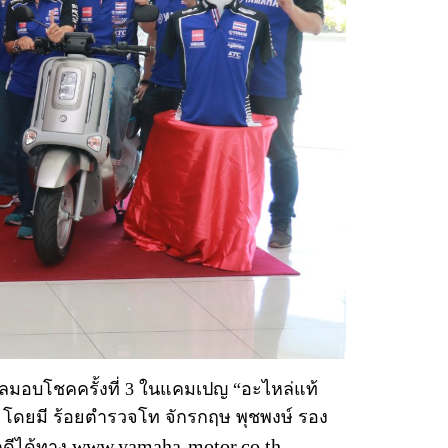
วัลมอบโชคครั้งที่ 3 ในแคมเปญ “อะไหล่แท้
านมา โดยมี ร้อยตำรวจโท จักรกฤษ พุชพงษ์ รอง
www.yamaha-motor.co.th
คดีได้ทาง