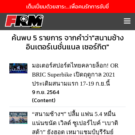
เต็มเปี่ยมด้วยสาระ...เพื่อคนรักการขับขี่
ค้นพบ 5 รายการ จากคำว่า"สนามช้าง
อินเตอร์เนชั่นแนล เซอร์กิต"
มอเตอร์สปอร์ตไทยคลายล็อก! OR
BRIC Superbike เปิดฤดูกาล 2021
ประเดิมสนามแรก 17-19 ก.ย.นี้
9 ก.ย. 2564
(Content)
“สนามช้างฯ” ปลื้ม แฟน 5.4 หมื่น
แน่นขนัด เวิลด์ ซูเปอร์ไบค์ “เบาติ
สต้า” ยังฮอต เหมาแชมป์บุรีรัมย์