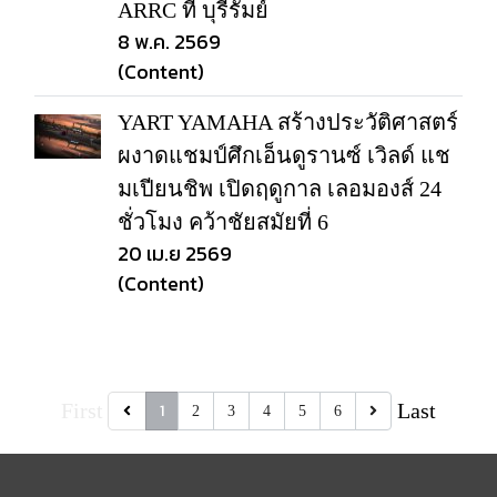
ARRC ที่ บุรีรัมย์
8 พ.ค. 2569
(Content)
YART YAMAHA สร้างประวัติศาสตร์
ผงาดแชมป์ศึกเอ็นดูรานซ์ เวิลด์ แช
มเปียนชิพ เปิดฤดูกาล เลอมองส์ 24
ชั่วโมง คว้าชัยสมัยที่ 6
20 เม.ย 2569
(Content)
First
Last
1
2
3
4
5
6