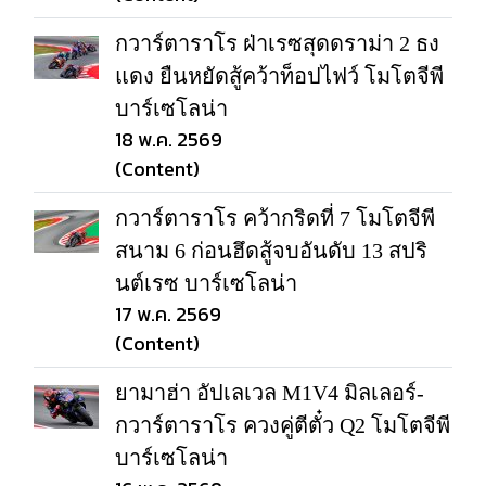
กวาร์ตาราโร ฝ่าเรซสุดดราม่า 2 ธง
แดง ยืนหยัดสู้คว้าท็อปไฟว์ โมโตจีพี
บาร์เซโลน่า
18 พ.ค. 2569
(Content)
กวาร์ตาราโร คว้ากริดที่ 7 โมโตจีพี
สนาม 6 ก่อนฮึดสู้จบอันดับ 13 สปริ
นต์เรซ บาร์เซโลน่า
17 พ.ค. 2569
(Content)
ยามาฮ่า อัปเลเวล M1V4 มิลเลอร์-
กวาร์ตาราโร ควงคู่ตีตั๋ว Q2 โมโตจีพี
บาร์เซโลน่า