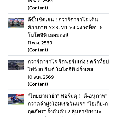
16 พ.ค. 2569
(Content)
ดีขึ้นชัดเจน ! กวาร์ตาราโร เค้น
ศักยภาพ YZR-M1 V4 ผงาดท็อป 6
โมโตจีพี เลอมองส์
11 พ.ค. 2569
(Content)
กวาร์ตาราโร รีดฟอร์มเก่ง ! คว้าท็อป
ไฟว์ สปรินต์ โมโตจีพี ฝรั่งเศส
10 พ.ค. 2569
(Content)
"ไทยยามาฮ่า" ฟอร์มดุ ! "ตี-อนุภาพ"
กวาดจ่าฝูงโฮมเรซวันแรก "ไอเดีย-ก
ฤตภัทร" รั้งอันดับ 2 ลุ้นล่าชัยชนะ