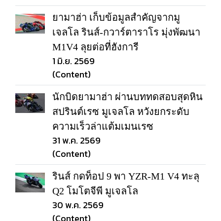
ยามาฮ่า เก็บข้อมูลสำคัญจากมู
เจลโล รินส์-กวาร์ตาราโร มุ่งพัฒนา
M1V4 ลุยต่อที่ฮังการี
1 มิ.ย. 2569
(Content)
นักบิดยามาฮ่า ผ่านบททดสอบสุดหิน
สปรินต์เรซ มูเจลโล หวังยกระดับ
ความเร็วล่าแต้มเมนเรซ
31 พ.ค. 2569
(Content)
รินส์ กดท็อป 9 พา YZR-M1 V4 ทะลุ
Q2 โมโตจีพี มูเจลโล
30 พ.ค. 2569
(Content)