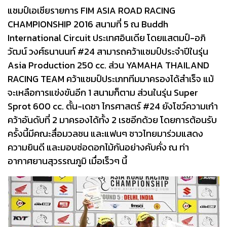
แชมป์เอเชียรายการ FIM ASIA ROAD RACING
CHAMPIONSHIP 2016 สนามที่ 5 ณ Buddh
International Circuit ประเทศอินเดีย โดยแสตมป์-อภิ
วัฒน์ วงศ์ธนานนท์ #24 สามารถคว้าแชมป์ประจำปีในรุ่น
Asia Production 250 cc. ส่วน YAMAHA THAILAND
RACING TEAM คว้าแชมป์ประเภททีมมาครองได้สำเร็จ แม้
จะเหลือการแข่งขันอีก 1 สนามก็ตาม ส่วนในรุ่น Super
Sprot 600 cc. ตั้น-เดชา ไกรศาสตร์ #24 ยังโชว์ความเก๋า
คว้าอันดับที่ 2 มาครองได้ทั้ง 2 เรซอีกด้วย โดยการต้อนรับ
ครั้งนี้มีคณะสื่อมวลชน และแฟนๆ ชาวไทยมาร่วมแสดง
ความยินดี และมอบช่อดอกไม้กันอย่างคับคั่ง ณ ท่า
อากาศยานสุวรรณภูมิ เมื่อเร็วๆ นี้