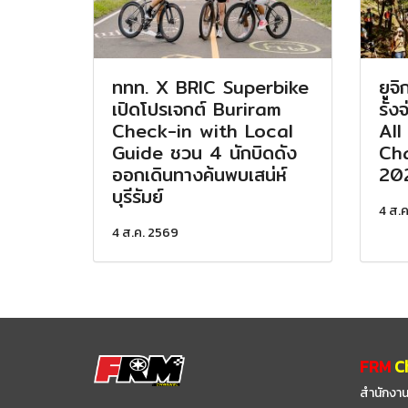
ททท. X BRIC Superbike
ยูจ
เปิดโปรเจกต์ Buriram
รั้ง
Check-in with Local
All
Guide ชวน 4 นักบิดดัง
Cha
ออกเดินทางค้นพบเสน่ห์
20
บุรีรัมย์
4 ส.
4 ส.ค. 2569
FRM
C
สำนักงาน