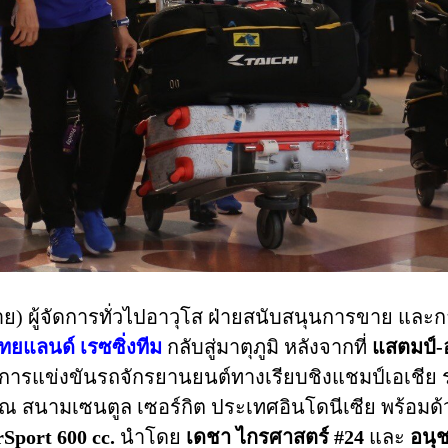
้าย) ผู้จัดการทั่วไปอาวุโส ฝ่ายสนับสนุนการขาย แล
ทยแลนด์ เรซซิ่งทีม
กลับสู่มาตุภูมิ หลังจากที่
แสตมป์-อ
การแข่งขันรถจักรยานยนต์ทางเรียบชิงแชมป์เอเชีย
ณ สนามเซนตูล เซอร์กิต ประเทศอินโดนีเซีย พร้อมด้ว
Sport 600 cc.
นำโดย
เดชา ไกรศาสตร์ #24
และ
อนุ