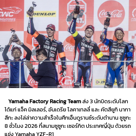
Yamaha Factory Racing Team
ส่ง 3 นักบิดระดับโลก
ได้แก่ แจ็ค มิลเลอร์, อันเดรีย โลคาเทลลี่ และ คัตสึยูกิ นากา
สึกะ ลงไล่ล่าความสำเร็จในศึกเอ็นดูรานซ์ระดับตำนาน ซูซูกะ
8 ชั่วโมง 2026 ที่สนามซูซูกะ เซอร์กิต ประเทศญี่ปุ่น ด้วยรถ
แข่ง Yamaha YZF-R1