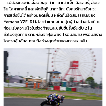
แม้ต้องเจอกับเงื่อนไขสุดท้าทาย แต่ แจ็ค มิลเลอร์, อันเด
รีย โลคาเทลลี่ และ คัตสึยูกิ นากาสึกะ ยังคงรักษาจังหวะ
การแข่งขันได้อย่างยอดเยี่ยม ผลัดกันรีดสมรรถนะของ
Yamaha YZF-R1 ไล่ล่าตำแหน่งในกลุ่มผู้นำอย่างต่อเนื่อง
ก่อนเร่งความเร็วในช่วงท้ายและขยับขึ้นรั้งอันดับ 2 ใน
ชั่วโมงสุดท้าย ตามหลังจ่าฝูงเพียง 1 รอบสนาม พร้อมสร้าง
โอกาสลุ้นชัยชนะจนถึงช่วงสุดท้ายของการแข่งขัน