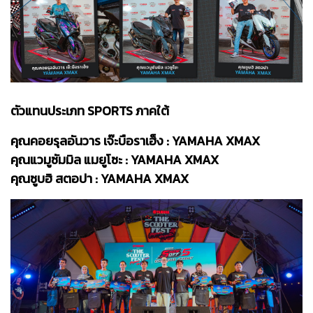
ตัวแทนประเภท SPORTS ภาคใต้
คุณคอยรุลอันวาร เจ๊ะบือราเฮ็ง : YAMAHA XMAX
คุณแวมูซัมมิล แมยูโซะ : YAMAHA XMAX
คุณซูบฮิ สตอปา : YAMAHA XMAX