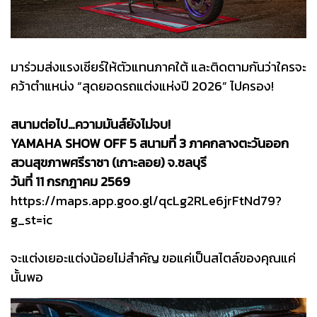
มาร่วมส่งแรงเชียร์ให้ตัวแทนภาคใต้ และติดตามกันว่าใครจะ
คว้าตำแหน่ง “สุดยอดรถแต่งแห่งปี 2026” ไปครอง!
สนามต่อไป…ความมันส์ยังไม่จบ!
YAMAHA SHOW OFF 5 สนามที่ 3 ภาคกลางตะวันออก
สวนสุขภาพศรีราชา (เกาะลอย) จ.ชลบุรี
วันที่ 11 กรกฎาคม 2569
https://maps.app.goo.gl/qcLg2RLe6jrFtNd79?
g_st=ic
จะแต่งเยอะแต่งน้อยไม่สำคัญ ขอแค่เป็นสไตล์ของคุณแค่
นั้นพอ