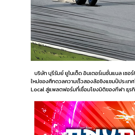
บริษัท บุรีรัมย์ ยูไนเต็ด อินเตอร์เนชั่นแนล เซ
ใหม่ของศึกดวลความเร็วสองล้อชิงแชมป์ประเทศ
Local สู่แพลตฟอร์มที่เชื่อมโยงมิติของกีฬา ธุร