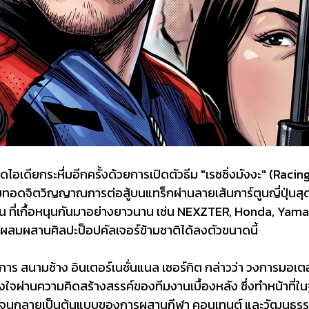
ิดไอเดียกระหึ่มอีกครั้งด้วยการเปิดตัวธีม "เรซซิ่งมังงะ" (Ra
่ายทอดจิตวิญญาณการต่อสู้บนแทร็กผ่านลายเส้นการ์ตูนญี่ปุ่นส
่น ที่เกื้อหนุนกันมาอย่างยาวนาน เช่น NEXZTER, Honda, Yamaha
จะผสมผสานศิลปะป็อปคัลเจอร์ข้ามชาติได้ลงตัวขนาดนี้
 สนามช้าง อินเตอร์เนชั่นแนล เซอร์กิต กล่าวว่า วงการมอเตอ
้งใจผ่านความคิดสร้างสรรค์ของทีมงานเบื้องหลัง ซึ่งทำหน้าที่
อง จนกลายเป็นต้นแบบของการผสานกีฬา คอนเทนต์ และวัฒนธรรม