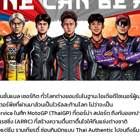
นชั่นแนล เซอร์กิต ทั่วโลกต่างยอมรับในฐานะไอเดียดีไซเนอร์ผู
พีซที่ผ่านมาล้วนเป็นไวรัลสะท้านโลก ไม่ว่าจะเป็น
ervice ในศึก MotoGP (ThaiGP) ที่ดอร์น่า สปอร์ต ถึงกับออก
 เรซซิ่ง (ARRC) ที่สร้างความตื่นตาตื่นใจให้ทีมแข่งต่างชาติ
ต่ธีม รามเกียรติ์ ซ่อนกิมมิกแบบ Thai Authentic ไปจนถึงธีม