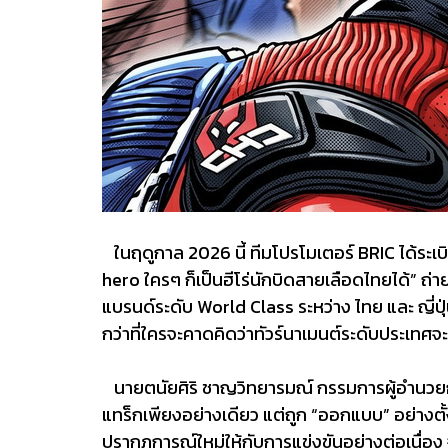
ในฤดูกาล 2026 นี้ ทีมโปรโมเตอร์ BRIC ได้ระเบ
hero ใครๆ ก็เป็นฮีโร่นักบิดสายเลือดไทยได้” ถ
แบรนด์ระดับ World Class ระหว่าง ไทย และ ญี่ปุ
กว่าที่ใครจะคาดคิดว่าทัวร์นาเมนต์ระดับประเทศ
นายตนัยศิริ ชาญวิทยารมณ์ กรรมการผู้อำนวยการ
แทร็กเพียงอย่างเดียว แต่ถูก “ออกแบบ” อย่างตั
ปรากฏการณ์ใหม่ให้กับการแข่งขันอย่างต่อเนื่