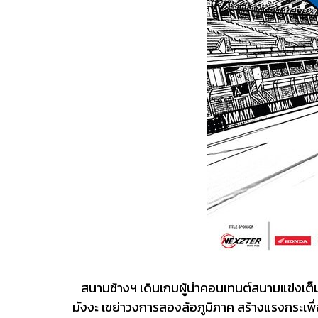
สนามช้างฯ เดินเกมผู้นำคอนเทนต์สนามแข่งเต็ม
มังงะ เขย่าวงการสองล้อภูมิภาค สร้างแรงกระเพ