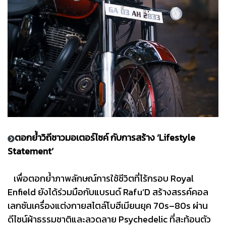
ตอกย้ำวิถีชาวมอเตอร์ไซค์ กับการสร้าง ‘Lifestyle
Statement’
เพื่อตอกย้ำภาพลักษณ์การใช้ชีวิตที่ไร้กรอบ Royal
Enfield ยังได้ร่วมมือกับแบรนด์ Rafu’D สร้างสรรค์คอล
เลกชันเครื่องแต่งกายสไตล์โบฮีเมียนยุค 70s–80s ผ่าน
ดีไซน์ผ้าธรรมชาติและลวดลาย Psychedelic ที่สะท้อนตัว