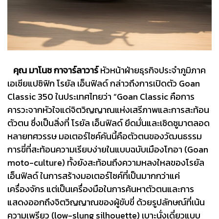
คุณ มาโนช กาจาร์ลาวาร์
หัวหน้าฝ่ายธุรกิจประจำภูมิภาค
เอเชียแปซิฟิก โรยัล เอ็นฟิลด์ กล่าวถึงการเปิดตัว Goan
Classic 350 ในประเทศไทยว่า “Goan Classic คือการ
คารวะจากหัวใจแด่จิตวิญญาณแห่งเสรีภาพและการสะท้อน
ตัวตน ซึ่งเป็นสิ่งที่ โรยัล เอ็นฟิลด์ ยึดมั่นและเชิดชูมาตลอด
หลายทศวรรษ มอเตอร์ไซค์คันนี้คือตัวตนของวัฒนธรรม
การขี่ที่สะท้อนความเรียบง่ายในแบบฉบับเมืองโกอา (Goan
moto-culture) ทั้งยังสะท้อนถึงความหลงใหลของโรยัล
เอ็นฟิลด์ ในการสร้างมอเตอร์ไซค์ที่เป็นมากกว่าแค่
เครื่องจักร แต่เป็นเครื่องมือในการค้นหาตัวตนและการ
แสดงออกถึงจิตวิญญาณของผู้ขับขี่ ด้วยรูปลักษณ์ที่เน้น
ความเพรียว (low-slung silhouette) เบาะนั่งเดี่ยวแบบ