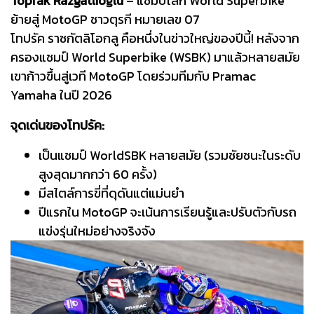
Toprak Razgatlıoğlu
– แชมป์โลก World Superbike
ย้ายสู่ MotoGP ชาวตุรกี หมายเลข 07
โทปรัค ราซกัตลิโอกลู คือหนึ่งในข่าวใหญ่ของปีนี้! หลังจาก
ครองแชมป์ World Superbike (WSBK) มาแล้วหลายสมัย
เขาก้าวขึ้นสู่เวที MotoGP โดยร่วมทีมกับ Pramac
Yamaha ในปี 2026
จุดเด่นของโทปรัค:
เป็นแชมป์ WorldSBK หลายสมัย (รวมชัยชนะในระดับ
สูงสุดมากกว่า 60 ครั้ง)
มีสไตล์การขี่ที่ดุดันแต่แม่นยำ
ปีแรกใน MotoGP จะเน้นการเรียนรู้และปรับตัวกับรถ
แข่งรุ่นใหม่อย่างจริงจัง