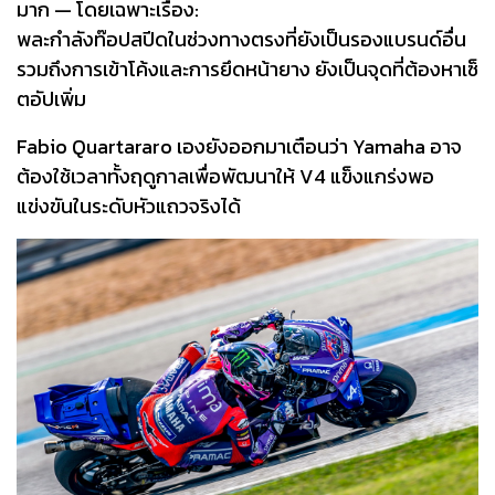
มาก — โดยเฉพาะเรื่อง:
พละกำลังท๊อปสปีดในช่วงทางตรงที่ยังเป็นรองแบรนด์อื่น
รวมถึงการเข้าโค้งและการยึดหน้ายาง ยังเป็นจุดที่ต้องหาเซ็
ตอัปเพิ่ม
Fabio Quartararo เองยังออกมาเตือนว่า Yamaha อาจ
ต้องใช้เวลาทั้งฤดูกาลเพื่อพัฒนาให้ V4 แข็งแกร่งพอ
แข่งขันในระดับหัวแถวจริงได้