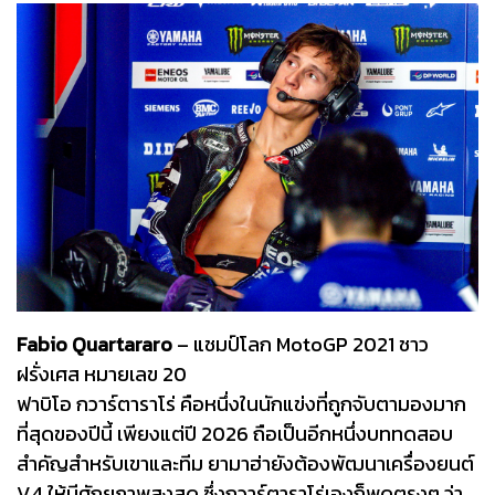
Fabio Quartararo
– แชมป์โลก MotoGP 2021 ชาว
ฝรั่งเศส หมายเลข 20
ฟาบิโอ กวาร์ตาราโร่ คือหนึ่งในนักแข่งที่ถูกจับตามองมาก
ที่สุดของปีนี้ เพียงแต่ปี 2026 ถือเป็นอีกหนึ่งบททดสอบ
สำคัญสำหรับเขาและทีม ยามาฮ่ายังต้องพัฒนาเครื่องยนต์
V4 ให้มีศักยภาพสูงสุด ซึ่งกวาร์ตาราโร่เองก็พูดตรงๆ ว่า