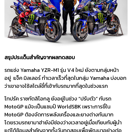
สรุปประเด็นสำคัญจากผลทดสอบ
รถแข่ง Yamaha YZR-M1 รุ่น V4 ใหม่ ยังตามกลุ่มหน้า
อยู่ แจ็ค มิลเลอร์ ทำเวลาเร็วที่สุดในกลุ่ม Yamaha บ่งบอก
ว่าเขาอาจใช้สไตล์ขี่ที่เข้ากับรถมากที่สุดในช่วงแรก
โทปรัค ราซกัตลิโอกลู ยังอยู่ในช่วง “ปรับตัว” กับรถ
MotoGP แม้จะเป็นแชมป์ WorldSBK เพราะการขี่ใน
MotoGP ต้องจัดการพลังเครื่องและยางต่างกันมาก
โดยรวมรถยามาฮ่ายังมีช่องว่างเวลาอยู่เมื่อเทียบกับผู้นำ
แต่ได้ข้อมูลสำคัญจากทั้งวันทดสอบเพื่อพัฒนาอย่างต่อ