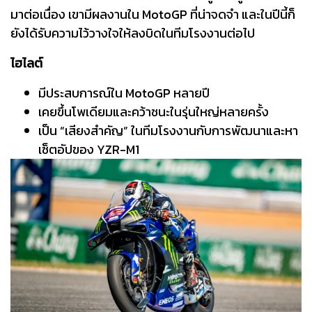
มาต่อเนื่อง เขามีผลงานใน MotoGP ที่น่าจดจำ และในปีนี้ก็
ยังได้รับความไว้วางใจให้ลงบิดในทีมโรงงานต่อไป
ไฮไลต์
มีประสบการณ์ใน MotoGP หลายปี
เคยขึ้นโพเดียมและคว้าชนะในรุ่นใหญ่หลายครั้ง
เป็น “เสียงสำคัญ” ในทีมโรงงานกับการพัฒนาและหา
เซ็ตอัปของ YZR-M1