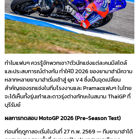
ทำไมแฟนๆ ควรรู้จักพวกเขา?ตัวนักแข่งแต่ละคนมีสไตล์
และประสบการณ์ต่างกัน ทำให้ปี 2026 ของยามาฮ่ามีความ
หลากหลายยามาฮ่าเริ่มเข้าสู่ ยุค V4 ซึ่งเป็นจุดเปลี่ยน
สำคัญของรถแข่งในทีมโรงงานและ Pramacแฟนๆ ในไทย
จะได้เห็นทั้งรุ่นเก๋าและดาวรุ่งต่างทักษะในสนาม ThaiGP ที่
บุรีรัมย์
ผลการทดสอบ MotoGP 2026 (Pre-Season Test)
ก่อนที่ฤดูกาลจะเริ่มในวันที่ 27 ก.พ. 2569 — ทีมยามาฮ่าได้