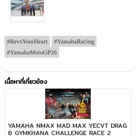
#RevsYourHeart
#YamahaRacing
#YamahaMotoGP26
เนื้อหาที่เกี่ยวข้อง
YAMAHA NMAX MAD MAX YECVT DRAG
& GYMKHANA CHALLENGE RACE 2