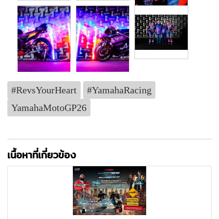
#RevsYourHeart
#YamahaRacing
YamahaMotoGP26
เนื้อหาที่เกี่ยวข้อง