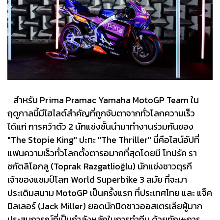
สำหรับ Prima Pramac Yamaha MotoGP Team ใน
ฤดูกาลนี้มีไฮไลต์สำคัญที่ถูกจับตาจากทั่วโลกความเร็ว
ได้แก่ การคว้าตัว 2 นักแข่งชั้นนำมาทำงานร่วมกันของ
"The Stopie King" ปะทะ "The Thriller" นี่คือไลน์อัปที่
แฟนความเร็วทั่วโลกตั้งตารอมากที่สุดโดยมี โทปรัค รา
ซกัตลิโอกลู (Toprak Razgatlioğlu) นักแข่งชาวตุรกี
เจ้าของแชมป์โลก World Superbike 3 สมัย ที่จะมา
ประเดิมสนาม MotoGP เป็นครั้งแรก ที่ประเทศไทย และ แจ็ค
มิลเลอร์ (Jack Miller) ยอดนักบิดชาวออสเตรเลียผู้มาก
ประสบการณ์ที่เป็นกำลังหลักในการทำทีม ด้วยทักษะการ