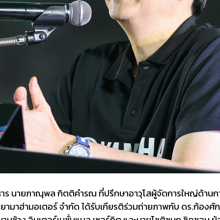
นายภาณุพล กิตติคำรณ ที่ปรึกษาอาวุโสผู้จัดการใหญ่ด้านกา
มาฮ่ามอเตอร์ จำกัด ได้รับเกียรติร่วมถ่ายภาพกับ ดร.ก้องศั
ามช้าง อินเตอร์เนชั่นแนล เซอร์กิต และนายโชติชนก ชิดชอบ ผ