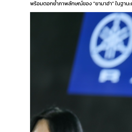
พร้อมตอกย้ำภาพลักษณ์ของ “ยามาฮ่า” ในฐานะแบ