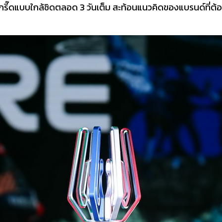
์กรี๊ดแบบใกล้ชิดตลอด 3 วันเต็ม สะท้อนแนวคิดของแบรนด์ที่ต้