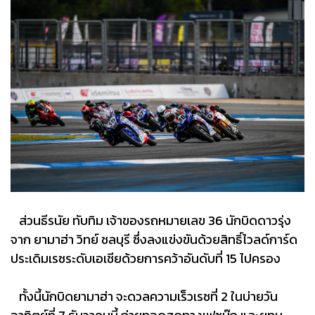
ส่วนธีรนัย ทับทิม เจ้าของรถหมายเลข 36 นักบิดดาวรุ่ง
จาก ยามาฮ่า วิทย์ ชลบุรี ซึ่งลงแข่งขันด้วยสิทธิ์ไวลด์การ์ด
ประเดิมเรซระดับเอเชียด้วยการคว้าอันดับที่ 15 ไปครอง
ทั้งนี้นักบิดยามาฮ่า จะดวลความเร็วเรซที่ 2 ในบ่ายวัน