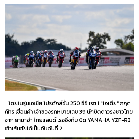
โดยในรุ่นเอเชีย โปรดักส์ชั่น 250 ซีซี เรซ 1 "ไอเดีย" กฤต
ภัทร เขื่อนคำ เจ้าของรถหมายเลข 39 นักบิดดาวรุ่งชาวไทย
จาก ยามาฮ่า ไทยแลนด์ เรซซิ่งทีม บิด YAMAHA YZF-R3
เข้าเส้นชัยได้เป็นอันดับที่ 2