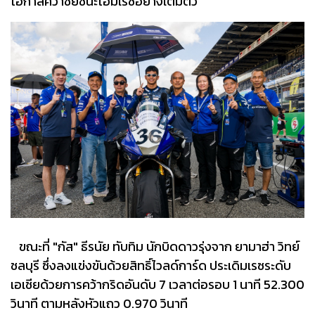
โอกาสคว้าชัยชนะโฮมเรซอย่างเต็มตัว
ขณะที่ "กัส" ธีรนัย ทับทิม นักบิดดาวรุ่งจาก ยามาฮ่า วิทย์
ชลบุรี ซึ่งลงแข่งขันด้วยสิทธิ์ไวลด์การ์ด ประเดิมเรซระดับ
เอเชียด้วยการคว้ากริดอันดับ 7 เวลาต่อรอบ 1 นาที 52.300
วินาที ตามหลังหัวแถว 0.970 วินาที