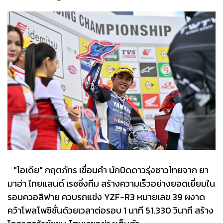
"ไอเดีย" กฤตภัทร เขื่อนคำ นักบิดดาวรุ่งชาวไทยจาก ยา
มาฮ่า ไทยแลนด์ เรซซิ่งทีม สร้างความเร็วอย่างยอดเยี่ยมใน
รอบควอลิฟาย ควบรถแข่ง YZF-R3 หมายเลข 39 ผงาด
คว้าโพลโพซิชั่นด้วยเวลาต่อรอบ 1 นาที 51.330 วินาที สร้าง