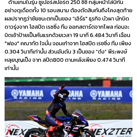
ด้านเกมในรุ่น ซูเปอร์สปอร์ต 250 ซีซี กลุ่มหน้าไล่บี้กัน
อย่างดุเดือดทั้ง 10 รอบสนาม ต้องตัดสินกันถึงโคงสุดท้าย
ผลปรากฏว่าชัยชนะตกเป็นของ “เอิร์ธ" ธุรกิจ บัวผา นักบิด
ดาวรุ่งจาก ไฮสปีด เรซซิ่ง ทีม ออกสตาร์ตจากโพล ก่อนจะ
บิดเข้าป้ายเป็นคันแรกด้วยเวลา 19 นาที 6.484 วินาที เฉือน
"ฟอง" คณาทัต ใจมั่น จอมเก๋าจาก ไฮสปีด เรซซิ่ง ทีม เพียง
0.304 วินาทีเท่านั้น ส่วนอันดับ 3 เป็นของ “ต๋ง” พีระพงษ์
หลุยบุญเป็ง จาก สปีด800 ตามหลังเพียง 0.474 วินาที
เท่านั้น