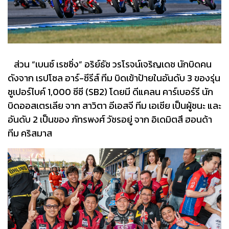
ส่วน “เบนซ์ เรซซิ่ง” อริย์ธัช วรโรจน์เจริญเดช นักบิดคน
ดังจาก เรปโซล อาร์-ซีรีส์ ทีม บิดเข้าป้ายในอันดับ 3 ของรุ่น
ซูเปอร์ไบค์ 1,000 ซีซี (SB2) โดยมี ดีแคลน คาร์เบอร์รี นัก
บิดออสเตรเลีย จาก สาวิตา อีเอสจี ทีม เอเชีย เป็นผู้ชนะ และ
อันดับ 2 เป็นของ ภัทรพงศ์ วัชรอยู่ จาก อิเดมิตสึ ฮอนด้า
ทีม คริสมาส