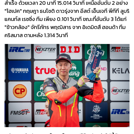
สำเร็จ ด้วยเวลา 20 นาที 15.014 วินาที เหนืออันดับ 2 อย่าง
"ไฮเปค" กฤษฎา ธนโชติ ดาวรุ่งจาก อีสต์ เอ็นเจที พีทีที ลูบริ
แคนท์ส เรซซิ่ง ทีม เพียง 0.101 วินาที ขณะที่อันดับ 3 ได้แก่
"ข้าวกล้อง" จักรีภัทร พฤฒิสาร จาก อิเดมิตสึ ฮอนด้า ทีม
คริสมาส ตามหลัง 1.314 วินาที