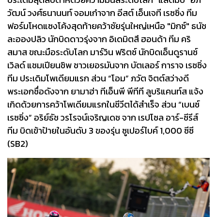
วัฒน์ วงศ์ธนานนท์ จอมเก๋าจาก อีสต์ เอ็นเจที เรซซิ่ง ทีม
ฟอร์มโหดแซงโค้งสุดท้ายคว้าชัยรุ่นใหญ่เหนือ "มิกซ์" ธนัช
ละอองปลิว นักบิดดาวรุ่งจาก อิเดมิตสึ ฮอนด้า ทีม คริ
สมาส ขณะมือระดับโลก มาร์วิน ฟริตซ์ นักบิดเอ็นดูรานซ์
เวิลด์ แชมเปียนชิพ ชาวเยอรมันจาก บัตเลอร์ การาจ เรซซิ่ง
ทีม ประเดิมโพเดียมแรก ส่วน “โอม” ภวัต จิตต์สว่างดี
พระเอกชื่อดังจาก ยามาฮ่า ทีเอ็นพี พีทีที ลูบริแคนท์ส แจ้ง
เกิดด้วยการคว้าโพเดียมแรกในชีวีตได้สำเร็จ ส่วน “เบนซ์
เรซซิ่ง” อริย์ธัช วรโรจน์เจริญเดช จาก เรปโซล อาร์-ซีรีส์
ทีม บิดเข้าป้ายในอันดับ 3 ของรุ่น ซูเปอร์ไบค์ 1,000 ซีซี
(SB2)