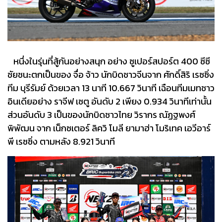
หนึ่งในรุ่นที่สู้กันอย่างสนุก อย่าง ซูเปอร์สปอร์ต 400 ซีซี
ชัยชนะตกเป็นของ จื่อ จ้าว นักบิดชาวจีนจาก ศักดิ์สิริ เรซซิ่ง
ทีม บุรีรัมย์ ด้วยเวลา 13 นาที 10.667 วินาที เฉือนทีมเมทชาว
อินเดียอย่าง ราจีฟ เซตู อันดับ 2 เพียง 0.934 วินาทีเท่านั้น
ส่วนอันดับ 3 เป็นของนักบิดชาวไทย วิรากร ณัฏฐพงศ์
พิพัฒน จาก เน็กซเตอร์ ลิควิ โมลี ยามาฮ่า โมริเทค เอวีอาร์
พี เรซซิ่ง ตามหลัง 8.921 วินาที