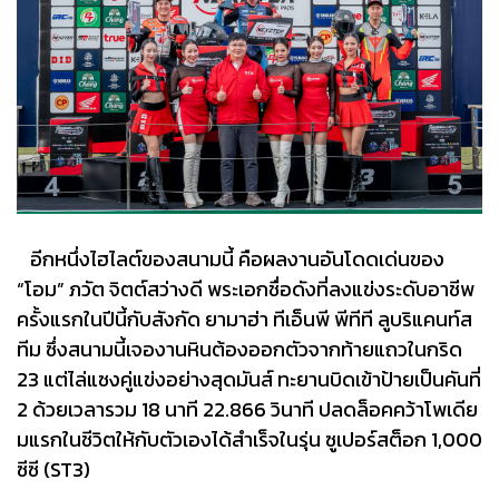
อีกหนึ่งไฮไลต์ของสนามนี้ คือผลงานอันโดดเด่นของ
“โอม” ภวัต จิตต์สว่างดี พระเอกชื่อดังที่ลงแข่งระดับอาชีพ
ครั้งแรกในปีนี้กับสังกัด ยามาฮ่า ทีเอ็นพี พีทีที ลูบริแคนท์ส
ทีม ซึ่งสนามนี้เจองานหินต้องออกตัวจากท้ายแถวในกริด
23 แต่ไล่แซงคู่แข่งอย่างสุดมันส์ ทะยานบิดเข้าป้ายเป็นคันที่
2 ด้วยเวลารวม 18 นาที 22.866 วินาที ปลดล็อคคว้าโพเดีย
มแรกในชีวิตให้กับตัวเองได้สำเร็จในรุ่น ซูเปอร์สต็อก 1,000
ซีซี (ST3)