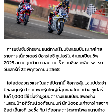
การแข่งขันจักรยานยนต์ทางเรียบชิงแชมป์ประเทศไทย
รายการ เน็กซ์เตอร์ บีอาร์ไอซี ซูเปอร์ไบค์ แชมเปียนชิพ
2025 สนามสุดท้าย ดวลความเร็วรอบชิงชนะเลิศเรซแรก
วันเสาร์ที่ 22 พฤศจิกายน 2568
ไฮไลต์ของเรซแรกในสุดสัปดาห์นี้ คือการลุ้นแชมป์ประจำ
ปีของทุกรุ่น โดยเฉพาะรุ่นใหญ่ที่สุดของไทยอย่าง ซูเปอร์
ไบค์ 1,000 ซีซี ซึ่งจ่าฝูงบนตารางแชมเปียนชิพอย่าง
“แสตมป์" อภิวัฒน์ วงศ์ธนานนท์ นักบิดจอมเก๋าชาวไทยจาก
อีสต์ เอ็นเจที เรซซิ่ง ทีม ได้ออกสตาร์ตจากโพล ขนาบข้าง