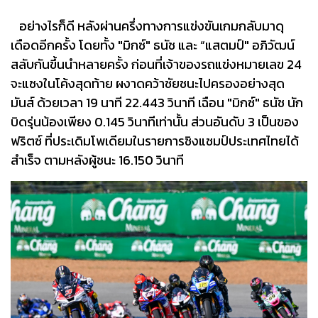
อย่างไรก็ดี หลังผ่านครึ่งทางการแข่งขันเกมกลับมาดุ
เดือดอีกครั้ง โดยทั้ง "มิกซ์" ธนัช และ “แสตมป์" อภิวัฒน์
สลับกันขึ้นนำหลายครั้ง ก่อนที่เจ้าของรถแข่งหมายเลข 24
จะแซงในโค้งสุดท้าย ผงาดคว้าชัยชนะไปครองอย่างสุด
มันส์ ด้วยเวลา 19 นาที 22.443 วินาที เฉือน "มิกซ์" ธนัช นัก
บิดรุ่นน้องเพียง 0.145 วินาทีเท่านั้น ส่วนอันดับ 3 เป็นของ
ฟริตซ์ ที่ประเดิมโพเดียมในรายการชิงแชมป์ประเทศไทยได้
สำเร็จ ตามหลังผู้ชนะ 16.150 วินาที