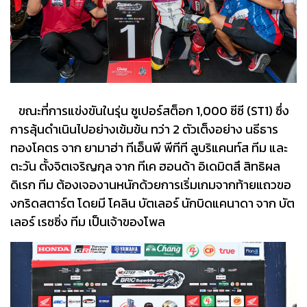
ขณะที่การแข่งขันในรุ่น ซูเปอร์สต็อก 1,000 ซีซี (ST1) ซึ่ง
การลุ้นดำเนินไปอย่างเข้มข้น ทว่า 2 ตัวเต็งอย่าง นธีธาร
ทองโคตร จาก ยามาฮ่า ทีเอ็นพี พีทีที ลูบริแคนท์ส ทีม และ
ตะวัน ตั้งจิตเจริญกุล จาก ทีเค ฮอนด้า อิเดมิตสึ สิทธิผล
ดิเรก ทีม ต้องเจองานหนักด้วยการเริ่มเกมจากท้ายแถวขอ
งกริดสตาร์ต โดยมี โคลิน บัตเลอร์ นักบิดแคนาดา จาก บัต
เลอร์ เรซซิ่ง ทีม เป็นเจ้าของโพล