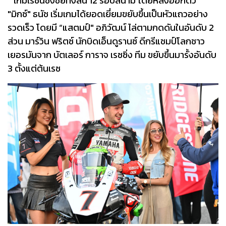
เกมเรซนี้ชิงชัยทั้งสิ้น 12 รอบสนาม โดยหลังออกตัว
"มิกซ์" ธนัช เริ่มเกมได้ยอดเยี่ยมขยับขึ้นเป็นหัวแถวอย่าง
รวดเร็ว โดยมี “แสตมป์" อภิวัฒน์ ไล่ตามกดดันในอันดับ 2
ส่วน มาร์วิน ฟริตซ์ นักบิดเอ็นดูรานซ์ ดีกรีแชมป์โลกชาว
เยอรมันจาก บัตเลอร์ การาจ เรซซิ่ง ทีม ขยับขึ้นมารั้งอันดับ
3 ตั้งแต่ต้นเรซ