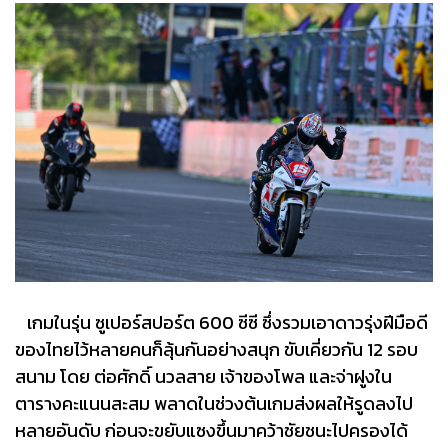
เกมในรุ่น ซูเปอร์สปอร์ต 600 ซีซี ซึ่งรวมเอาดาวรุ่งฝีมือดี
ของไทยไว้หลายคนก็ลุ้นกันอย่างสนุก ขับเคี่ยวกัน 12 รอบ
สนาม โดย ต่อศักดิ์ นวลสาย เจ้าของโพล และจ่าฝูงใน
ตารางคะแนนสะสม พลาดในช่วงต้นเกมส่งผลให้รูดลงไป
หลายอันดับ ก่อนจะขยับแซงขึ้นมาคว้าชัยชนะไปครองได้