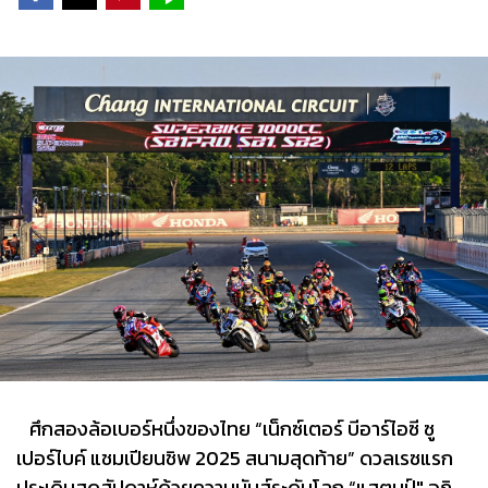
ศึกสองล้อเบอร์หนึ่งของไทย “เน็กซ์เตอร์ บีอาร์ไอซี ซู
เปอร์ไบค์ แชมเปียนชิพ 2025 สนามสุดท้าย” ดวลเรซแรก
ประเดิมสุดสัปดาห์ด้วยความมันส์ระดับโลก “แสตมป์" อภิ