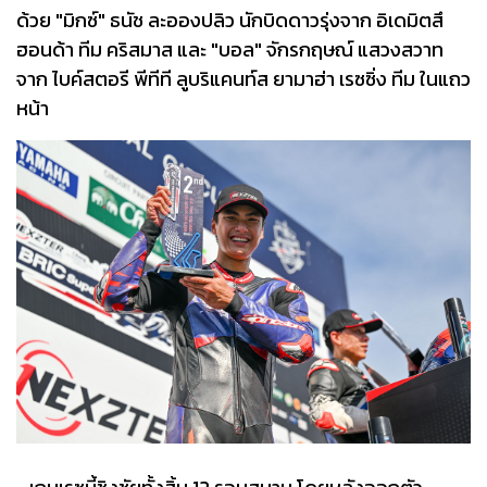
ด้วย "มิกซ์" ธนัช ละอองปลิว นักบิดดาวรุ่งจาก อิเดมิตสึ
ฮอนด้า ทีม คริสมาส และ "บอล" จักรกฤษณ์ แสวงสวาท
จาก ไบค์สตอรี พีทีที ลูบริแคนท์ส ยามาฮ่า เรซซิ่ง ทีม ในแถว
หน้า