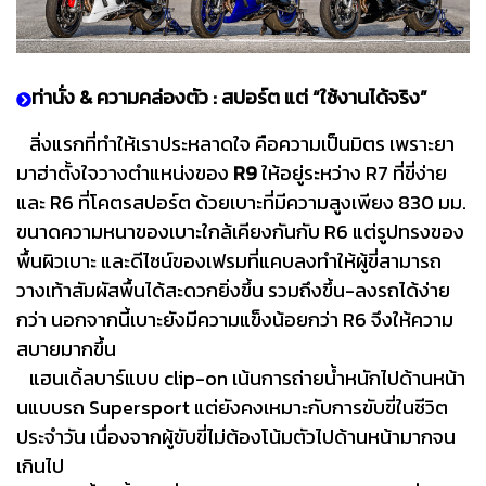
ท่านั่ง & ความคล่องตัว : สปอร์ต แต่ “ใช้งานได้จริง”
สิ่งแรกที่ทำให้เราประหลาดใจ คือความเป็นมิตร เพราะยา
มาฮ่าตั้งใจวางตำแหน่งของ
R9
ให้อยู่ระหว่าง R7 ที่ขี่ง่าย
และ R6 ที่โคตรสปอร์ต ด้วยเบาะที่มีความสูงเพียง 830 มม.
ขนาดความหนาของเบาะใกล้เคียงกันกับ R6 แต่รูปทรงของ
พื้นผิวเบาะ และดีไซน์ของเฟรมที่แคบลงทำให้ผู้ขี่สามารถ
วางเท้าสัมผัสพื้นได้สะดวกยิ่งขึ้น รวมถึงขึ้น-ลงรถได้ง่าย
กว่า นอกจากนี้เบาะยังมีความแข็งน้อยกว่า R6 จึงให้ความ
สบายมากขึ้น
แฮนเดิ้ลบาร์แบบ clip-on เน้นการถ่ายน้ำหนักไปด้านหน้า
นแบบรถ Supersport แต่ยังคงเหมาะกับการขับขี่ในชีวิต
ประจำวัน เนื่องจากผู้ขับขี่ไม่ต้องโน้มตัวไปด้านหน้ามากจน
เกินไป