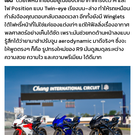
เย็น”
ด้วยไฟหน้าที่ซ่อนอยู่ในช่องดักอากาศทรงตัว M และ
ไฟ Position แบบ Twin-eye เรียงบน–ล่าง ทำให้รถเหมือน
กำลังจ้องคุณตอบกลับตลอดเวลา อีกทั้งยังมี Winglets
ใต้ไฟหรี่หน้าที่ไม่ใช่แค่ของแต่งเท่ๆ แต่ให้ฟีลลิ่งเรื่องอากาศ
พลศาสตร์อย่างเห็นได้ชัด เพราะมันช่วยกดด้านหน้าลงแบบ
รู้สึกได้ว่ายามาฮ่าปรับจูน aerodynamic มาดีจริงๆ ซึ่งจะ
ให้พูดตรงๆ ก็คือ รูปทรงใหม่ของ R9 มันดูสมดุลระหว่าง
ความสวย ความไว และความพรีเมียม ได้ดีมาก