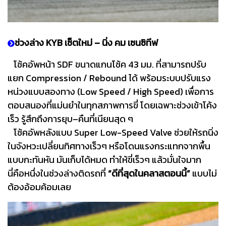
ช่วงล่าง KYB เซ็ตใหม่ – นิ่ง คม เซนซิทีฟ
โช้คอัพหน้า SDF ขนาดแกนโช้ค 43 มม. ที่สามารถปรับ
แยก Compression / Rebound ได้ พร้อมระบบปรับแรง
หน่วงแบบสองทาง (Low Speed / High Speed) เพื่อการ
ตอบสนองที่แม่นยำในทุกสภาพการขี่ โดยเฉพาะช่วงเข้าโค้ง
เร็ว รู้สึกถึงการยุบ–คืนที่เนียนสุด ๆ
โช้คอัพหลังแบบ Super Low-Speed Valve ช่วยให้รถนิ่ง
ในจังหวะเปลี่ยนทิศทางเร็วๆ หรือโดนแรงกระแทกจากพื้น
แบบกะทันหัน มันเก็บได้หมด ทำให้ขี่เร็วๆ แล้วมั่นใจมาก
นี่คือหนึ่งในช่วงล่างติดรถที่
“ดีที่สุดในคลาสตอนนี้”
แบบไม่
ต้องอ้อมค้อมเลย