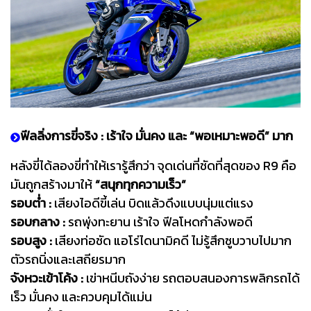
ฟีลลิ่งการขี่จริง : เร้าใจ มั่นคง และ “พอเหมาะพอดี” มาก
หลังขี่ได้ลองขี่ทำให้เรารู้สึกว่า จุดเด่นที่ชัดที่สุดของ R9 คือ
มันถูกสร้างมาให้
“สนุกทุกความเร็ว”
รอบต่ำ :
เสียงไอดีขี้เล่น บิดแล้วดึงแบบนุ่มแต่แรง
รอบกลาง :
รถพุ่งทะยาน เร้าใจ ฟีลโหดกำลังพอดี
รอบสูง :
เสียงท่อชัด แอโร่ไดนามิคดี ไม่รู้สึกซูบวาบไปมาก
ตัวรถนิ่งและเสถียรมาก
จังหวะเข้าโค้ง :
เข่าหนีบถังง่าย รถตอบสนองการพลิกรถได้
เร็ว มั่นคง และควบคุมได้แม่น