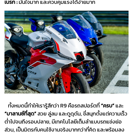
เบรก :
มั่นใจมาก และควบคุมแรงได้ง่ายมาก
ทั้งหมดนี้ทำให้เรารู้สึกว่า R9 คือรถสปอร์ตที่
“ครบ”
และ
“บาลานซ์ที่สุด”
สวย ลู่ลม และดูดุดัน, ขี่สนุกตั้งแต่ความเร็ว
ต่ำไปจนถึงรอบปลาย, มีเทคโนโลยีเต็มลำแบบรถแข่งย่อ
ส่วน, เป็นมิตรกับคนใช้งานจริงมากกว่าที่คิด และพร้อมลง