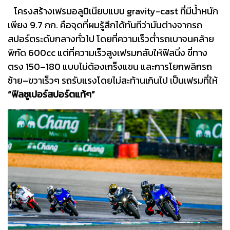
โครงสร้างเฟรมอลูมิเนียบแบบ gravity-cast ที่มีน้ำหนัก
เพียง 9.7 กก. คือจุดที่ผมรู้สึกได้ทันทีว่ามันต่างจากรถ
สปอร์ตระดับกลางทั่วไป โดยที่ความเร็วต่ำรถเบาจนคล้าย
พิกัด 600cc แต่ที่ความเร็วสูงเฟรมกลับให้ฟีลนิ่ง ขี่ทาง
ตรง 150–180 แบบไม่ต้องเกร็งแขน และการโยกพลิกรถ
ซ้าย–ขวาเร็วๆ รถรับแรงโดยไม่สะท้านเกินไป เป็นเฟรมที่ให้
“ฟีลซูเปอร์สปอร์ตแท้ๆ”