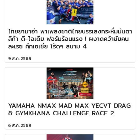
ไทยยามาฮ่า พาเพลงชาติไทยบรรเลงกระหึ่มมันดา
ลิก้า ตี-ไอเดีย ฟอร์มร้อนแรง ! ผงาดคว้าชัยคน
ละเรซ ศึกเอเชีย โร้ดฯ สนาม 4
9 ส.ค. 2569
YAMAHA NMAX MAD MAX YECVT DRAG
& GYMKHANA CHALLENGE RACE 2
6 ส.ค. 2569