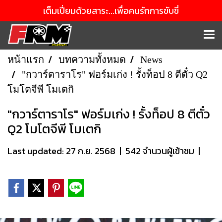
เต็มเปี่ยมด้วยสาระ...เพื่อคนรักการขับขี่
หน้าแรก
บทความทั้งหมด
News
"กวาร์ตาราโร" ฟอร์มเก่ง ! รั้งท็อป 8 ตีตั๋ว Q2
โมโตจีพี โมเตกิ
"กวาร์ตาราโร" ฟอร์มเก่ง ! รั้งท็อป 8 ตีตั๋ว
Q2 โมโตจีพี โมเตกิ
Last updated: 27 ก.ย. 2568
|
542 จำนวนผู้เข้าชม
|