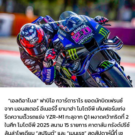
“เอลดิอาโบล” ฟาบิโอ กวาร์ตาราโร ยอดนักบิดเฟรนช์
จาก มอนสเตอร์ อีเนอร์จี้ ยามาฮ่า โมโตจีพี เค้นฟอร์มเก่ง
รีดความเร็วรถแข่ง YZR-M1 ทะลุจาก Q1 ผงาดคว้ากริดที่ 2
ในศึก โมโตจีพี 2025 สนาม 15 รายการ คาตาลัน กรังด์ปรีซ์
ลุ้นล่าโพเดียม “สปรินต์” และ “เมนเรซ” สุดสัปดาห์นี้ที่ เซ