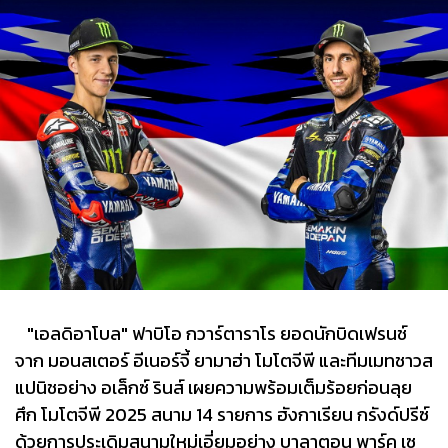
"เอลดิอาโบล" ฟาบิโอ กวาร์ตาราโร ยอดนักบิดเฟรนช์
จาก มอนสเตอร์ อีเนอร์จี้ ยามาฮ่า โมโตจีพี และทีมเมทชาวส
แปนิชอย่าง อเล็กซ์ รินส์ เผยความพร้อมเต็มร้อยก่อนลุย
ศึก โมโตจีพี 2025 สนาม 14 รายการ ฮังกาเรียน กรังด์ปรีซ์
ด้วยการประเดิมสนามใหม่เอี่ยมอย่าง บาลาตอน พาร์ค เซ