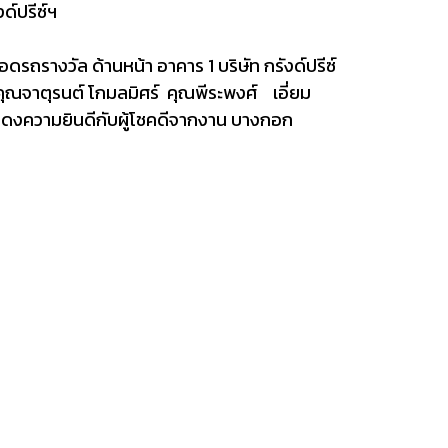
งด์ปรีซ์ฯ
รถรางวัล ด้านหน้า อาคาร 1 บริษัท กรังด์ปรีซ์
คุณจาตุรนต์ โกมลมิศร์ คุณพีระพงศ์ เอี่ยม
สดงความยินดีกับผู้โชคดีจากงาน บางกอก