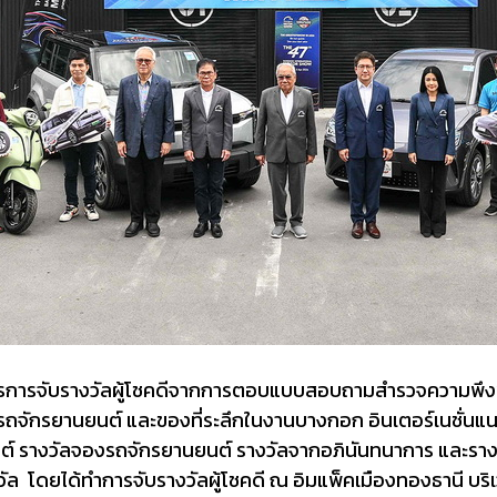
การการจับรางวัลผู้โชคดีจากการตอบแบบสอบถามสำรวจความพึงพอใ
จักรยานยนต์ และของที่ระลึกในงานบางกอก อินเตอร์เนชั่นแนล มอ
์ รางวัลจองรถจักรยานยนต์ รางวัลจากอภินันทนาการ และรางวัลซ
งวัล โดยได้ทำการจับรางวัลผู้โชคดี ณ อิมแพ็คเมืองทองธานี บร