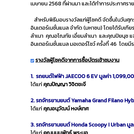
เมษายน 2568 ที่ผ่านมา และได้ทำการประกาศรายช
สำหรับพิธีมอบรางวัลแก่ผู้โชคดี จัดขึ้นในวันศุ
อินเตอร์เนชั่นแนล จำกัด (มหาชน) โดยได้รับเกี
ลำเนา คุณอโณทัย เอี่ยมลำเนา และคุณปิยนุช 
อินเตอร์เนชั่นแนล มอเตอร์โชว์ ครั้งที่ 46 โดยมีร
รางวัลผู้โชคดีจากการซื้อบัตรเข้าชมงาน
1. รถยนต์ไฟฟ้า JAECOO 6 EV มูลค่า 1,099,0
ได้แก่
คุณปัญญา วิจิตขะจี
2. รถจักรยานยนต์ Yamaha Grand Filano Hybr
ได้แก่
คุณอนุวัฒน์ หงษ์เทศ
3. รถจักรยานยนต์ Honda Scoopy I Urban มูล
ได้แก่
คุณนนนพัทธ์ พระนอ