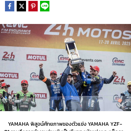
YAMAHA พิสูจน์ศักยภาพของตัวแข่ง YAMAHA YZF-