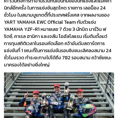
R1 รวมถึงการทำงานร่วมกันเป็นทีมของนักแข่งและแม็คคา
นิกส์อีกครั้ง ในการแข่งขันสุดโหด รายการ เลอม็อง 24
ชั่วโมง ในสนามบูแกตตี้ที่ประเทศฝรั่งเศส จากผลงานของ
YART YAMAHA EWC Official Team กับตัวแข่ง
YAMAHA YZF-R1 หมายเลข 7 ด้วย 3 นักบิด มาร์วิน ฟ
ริตซ์, คาเรล ฮานิกา และเจสัน โอฮัลโลแรน เริ่มต้นตั้งแต่
การทุบสถิติเวลาในรอบคัดเลือก คว้าอันดับสตาร์ตการ
แข่งขันที่ 1 ขณะที่ในการแข่งขันรอบชิงชนะเลิศลงสนาม 24
ชั่วโมงรวด ทำระยะทางไปได้ถึง 782 รอบสนาม คว้าชัยชนะ
มาครองได้อย่างยิ่งใหญ่