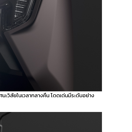
ัศนะวิสัยในเวลากลางคืน โดดเด่นมีระดับอย่าง