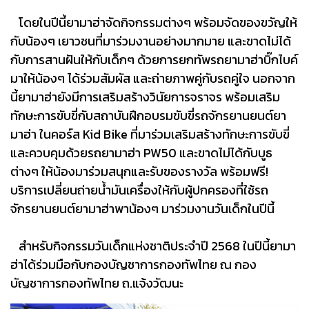
โดยในปีนี้ยามาฮ่าจัดกิจกรรมต่างๆ พร้อมจัดของขวัญให้
กับน้องๆ เยาวชนที่มาร่วมงานอย่างมากมาย และขาดไม่ได้
กับการสานฝันให้กับเด็กๆ ด้วยการยกทัพรถยามาฮ่าบิ๊กไบค์
มาให้น้องๆ ได้ร่วมสัมผัส และถ่ายภาพคู่กับรถคู่ใจ นอกจาก
นี้ยามาฮ่ายังมีการเสริมสร้างวินัยการจราจร พร้อมเสริม
ทักษะการขับขี่กับสถาบันฝึกอบรมขับขี่รถจักรยานยนต์ยา
มาฮ่า ในคอร์ส Kid Bike ที่มาร่วมเสริมสร้างทักษะการขับขี่
และควบคุมด้วยรถยามาฮ่า PW50 และขาดไม่ได้กับบูธ
ต่างๆ ให้น้องมาร่วมสนุกและรับของรางวัล พร้อมฟรี!
บริการเปลี่ยนถ่ายน้ำมันเครื่องให้กับผู้ปกครองที่ใช้รถ
จักรยานยนต์ยามาฮ่าพาน้องๆ มาร่วมงานวันเด็กในปีนี้
สำหรับกิจกรรมวันเด็กแห่งชาติประจำปี 2568 ในปีนี้ยามา
ฮ่าได้ร่วมมือกับกองบัญชาการกองทัพไทย ณ กอง
บัญชาการกองทัพไทย ถ.แจ้งวัฒนะ