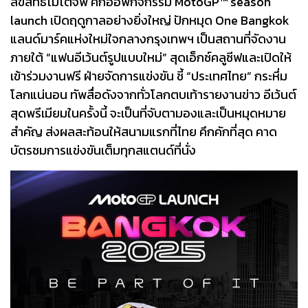
ลิขสิทธิ์โมโตจีพี คิ๊กออฟกิจกรรม MotoGP™ season
launch เปิดฤดูกาลอย่างยิ่งใหญ่ ปักหมุด One Bangkok
แลนด์มาร์คแห่งใหม่ใจกลางกรุงเทพฯ เป็นสถานที่จัดงาน
ภายใต้ “แฟนอีเว้นต์รูปแบบใหม่” สุดเอ็กซ์คลูซีฟและเปิดให้
เข้าร่วมงานฟรี ฝ่ายจัดการแข่งขัน ชี้ “ประเทศไทย” กระหึ่ม
โลกแน่นอน ทัพสื่อดังจากทั่วโลกตบเท้ารายงานข่าว อีเว้นต์
สุดพรีเมียมในครั้งนี้ จะเป็นที่จับตามองและเป็นหมุดหมาย
สำคัญ ส่งผลสะท้อนให้สนามแรกที่ไทย คึกคักที่สุด คาด
บัตรชมการแข่งขันเต็มทุกสแตนด์ที่นั่ง