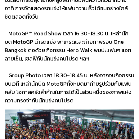
อาทิ การจัดแสดงรถแข่งให้แฟนความเร็วได้ชมอย่างใกล้
ชิดตลอดทั้งวัน
MotoGP™ Road Show เวลา 16.30-18.30 น. เหล่านัก
บิด MotoGP นำรถแข่ง พาเหรดและถ่ายภาพรอบ One
Bangkok ต่อด้วย กิจกรรม Hero Walk พบปะแฟนๆ แจก
ลายเซ็น, เซลฟี่กับนักแข่งคนโปรด ฯลฯ
Group Photo เวลา 18.30-18.45 น. หลังจากจบกิจกรรม
บนเวที เหล่านักบิด MotoGPทั้งหมดมาถ่ายรูปร่วมกับแฟน
คลับ โอกาสครั้งสำคัญในการได้เป็นส่วนหนึ่งของภาพแห่ง
ความทรงจำกับนักแข่งคนโปรด