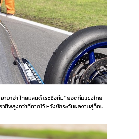
ม “ยามาฮ่า ไทยแลนด์ เรซซิ่งทีม” ยอดทีมแข่งไทย
ชีพสูงกว่าที่คาดไว้ หวังยักระดับผลงานสู่ท็อป