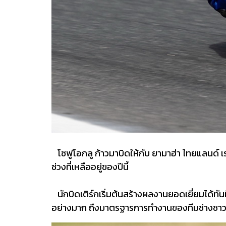
โซฟูโอกลู ก้าวมาบิดให้กับ ยามาฮ่า ไทยแลนด์ เรซ
ช่วงที่เหลืออยู่ของปีนี้
นักบิดเติร์กเริ่มต้นสร้างผลงานยอดเยี่ยมได้ทันท
อย่างมาก ถึงมาตรฐารการทำงานของทีมช่างชาวไ