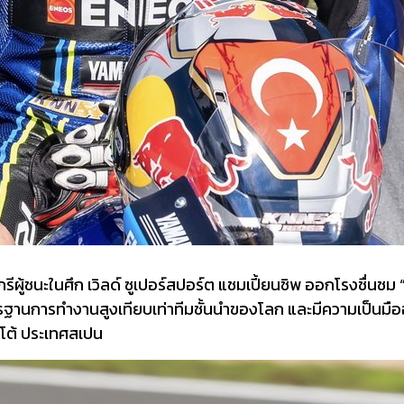
กรีผู้ชนะในศึก เวิลด์ ซูเปอร์สปอร์ต แชมเปี้ยนชิพ ออกโรงชื่นช
ตรฐานการทำงานสูงเทียบเท่าทีมชั้นนำของโลก และมีความเป็นมืออา
อ็ตโต้ ประเทศสเปน