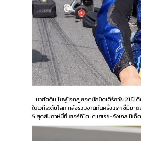
บาฮัตติน โซฟูโอกลู ยอดนักบิดเติร์กวัย 21 ปี ดี
ในเวทีระดับโลก หลังร่วมงานกันครั้งแรก ชี้มีมา
5 สุดสัปดาห์นี้ที่ เซอร์กิโต เด เฮเรซ-อังเกล นิเ