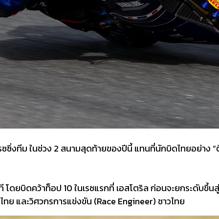
ซิ่งทีม ในช่วง 2 สนามสุดท้ายของปีนี้ แทนที่นักบิดไทยอย่าง “ต
ี โดยบิดคว้าท็อป 10 ในเรซแรกที่ เอสโตริล ก่อนจะยกระดับขึ้นสู
ทย และวิศวกรการแข่งขัน (Race Engineer) ชาวไทย