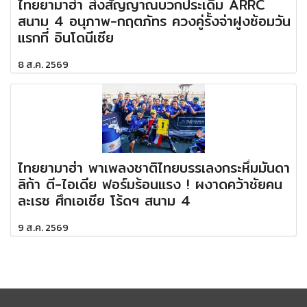
ไทยยามาฮ่า ส่งสัญญาณบวกประเดิม ARRC
สนาม 4 อนุภาพ-กฤตภัทร ควงคู่รั้งจ่าฝูงซ้อมวัน
แรกที่ อินโดนีเซีย
8 ส.ค. 2569
ไทยยามาฮ่า พาเพลงชาติไทยบรรเลงกระหึ่มมันดา
ลิก้า ตี-ไอเดีย ฟอร์มร้อนแรง ! ผงาดคว้าชัยคน
ละเรซ ศึกเอเชีย โร้ดฯ สนาม 4
9 ส.ค. 2569