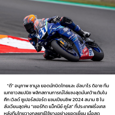
“ตี” อนุภาพ ซามูล ยอดนักบิดไทยและ อัลบาโร ดิอาซ ทีม
เมทชาวสแปนิช พลิกสถานการณ์ไล่แซงสุดมันคว้าแต้มใน
ศึก เวิลด์ ซูเปอร์สปอร์ต แชมเปียนชิพ 2024 สนาม 8 ใน
สังเวียนสุดหิน “เซอร์กิต แม็กนีย์ คูร์ส” ที่ประเทศฝรั่งเศส
หลังทีมไทยวางกลยุทธ์ใช้ยางอย่างยอดเยี่ยม เมื่อสุด