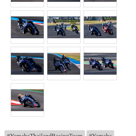
#YamahaThailandRacingTeam
#Yamaha