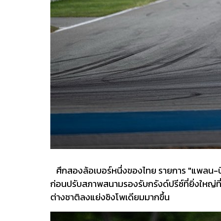
ศึกสองล้อเบอร์หนึ่งของไทย รายการ "แพลน-บี มีเ
ก่อนปรับสภาพสนามรองรับกรังด์ปรีซ์ที่ยิ่งใหญ่ท
ต่างชาติลงแย่งชิงโพเดียมมากขึ้น