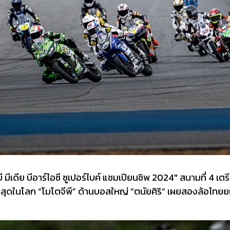
ดีย บีอาร์ไอซี ซูเปอร์ไบค์ แชมเปียนชิพ 2024" สนามที่ 4 เตร
ี่สุดในโลก “โมโตจีพี” ด้านบอสใหญ่ “ตนัยศิริ” เผยสองล้อไทยยกร