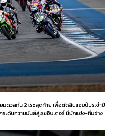
ียมดวลกัน 2 เรซสุดท้าย เพื่อตัดสินแชมป์ประจำปี
ะดับความมันส์สู่เรซอินเตอร์ มีนักแข่ง-ทีมช่าง