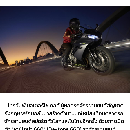
ไทรอัมพ์ มอเตอร์ไซเคิลส์ ผู้ผลิตรถจักรยานยนต์สัญชาติ
อังกฤษ พร้อมกลับมาสร้างตำนานบทใหม่สะเทือนตลาดรถ
จักรยานยนต์สปอร์ตทั่วโลกและในไทยอีกครั้ง ด้วยการเปิด
ตัว “เดย์โทน่า 660” (Daytona 660) รถจักรยานยนต์