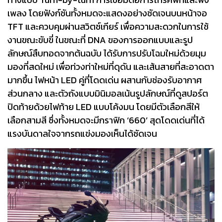
เพลง โดยฟังก์ชันทั้งหมดจะแสดงอย่างชัดเจนบนหน้าจอ
TFT และควบคุมผ่านสวิตช์เกียร์ เพื่อความสะดวกในการใช้
งานขณะขับขี่ ในขณะที่ DNA ของการออกแบบและรูป
ลักษณ์สืบทอดจากต้นฉบับ ได้รับการปรับโฉมใหม่ด้วยมุม
มองที่สดใหม่ เพื่อท่วงท่าใหม่ที่ดุดัน และเส้นสายที่สะอาดตา
มากขึ้น ไฟหน้า LED คู่ที่โดดเด่น ผสานกับช่องรับอากาศ
ส่วนกลาง และตัวถังแบบมินิมอลเน้นรูปลักษณ์ที่ดูสปอร์ต
ปิดท้ายด้วยไฟท้าย LED แบบโค้งมน โดยมีตัวเลือกสีให้
เลือกสามสี ซึ่งทั้งหมดจะมีกราฟิก ‘660’ สุดโดดเด่นที่ได้
แรงบันดาลใจจากรถแข่งมองเห็นได้ชัดเจน