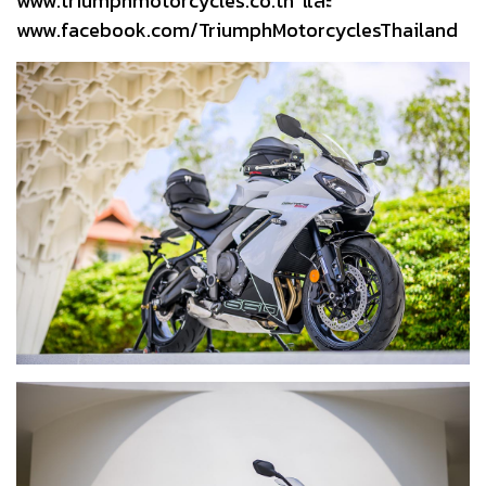
www.triumphmotorcycles.co.th
และ
www.facebook.com/TriumphMotorcyclesThailand