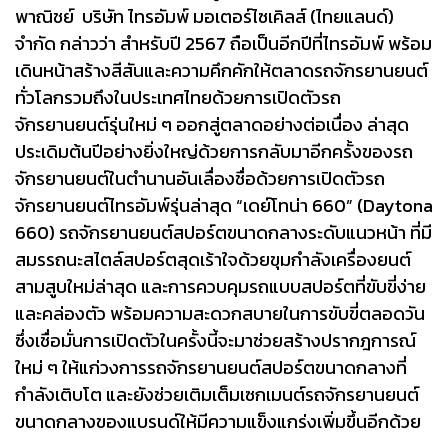
พาณิชย์ บริษัท ไทรอัมพ์ มอเตอร์ไซเคิลส์ (ไทยแลนด์)
จำกัด กล่าวว่า สำหรับปี 2567 ถือเป็นอีกปีที่ไทรอัมพ์ พร้อม
เดินหน้าสร้างสีสันและความคึกคักให้ตลาดรถจักรยานยนต์
ทั่วโลกรวมถึงในประเทศไทยด้วยการเปิดตัวรถ
จักรยานยนต์รุ่นใหม่ ๆ ออกสู่ตลาดอย่างต่อเนื่อง ล่าสุด
ประเดิมต้นปีอย่างยิ่งใหญ่ด้วยการกลับมาอีกครั้งของรถ
จักรยานยนต์ในตำนานอันเลื่องชื่อด้วยการเปิดตัวรถ
จักรยานยนต์ไทรอัมพ์รุ่นล่าสุด “เดย์โทน่า 660” (Daytona
660) รถจักรยานยนต์สปอร์ตขนาดกลางระดับแนวหน้า ที่มี
สมรรถนะสไตล์สปอร์ตสุดเร้าใจด้วยขุมกำลังเครื่องยนต์
สามสูบใหม่ล่าสุด และการควบคุมรถแบบสปอร์ตที่ขับขี่ง่าย
และคล่องตัว พร้อมความสะดวกสบายในการขับขี่ตลอดวัน
ซึ่งเชื่อมั่นการเปิดตัวในครั้งนี้จะมาช่วยสร้างปรากฎการณ์
ใหม่ ๆ ให้แก่วงการรถจักรยานยนต์สปอร์ตขนาดกลางที่
กำลังเติบโต และยังช่วยเติมเต็มเซกเมนต์รถจักรยานยนต์
ขนาดกลางของแบรนด์ให้มีความแข็งแกร่งเพิ่มขึ้นอีกด้วย