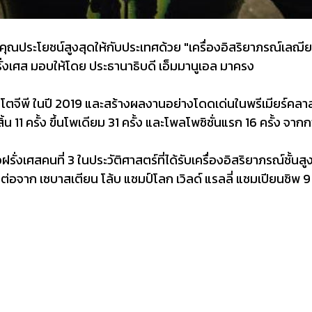
งคุณประโยชน์สูงสุดให้กับประเทศด้วย "เครื่องอิสริยาภรณ์เลฌี
รั่งเศส มอบให้โดย ประธานาธิบดี เอ็มมานูเอล มาครง
มโตจีพี ในปี 2019 และสร้างผลงานอย่างโดดเด่นในพรีเมียร์คลาส
น 11 ครั้ง ขึ้นโพเดียม 31 ครั้ง และโพลโพซิชั่นแรก 16 ครั้ง จากก
เศสคนที่ 3 ในประวัติศาสตร์ที่ได้รับเครื่องอิสริยาภรณ์ชั้นสูงสุ
ศ ต่อจาก เซบาสเตียน โล้บ แชมป์โลก เวิลด์ แรลลี่ แชมเปียนชิพ