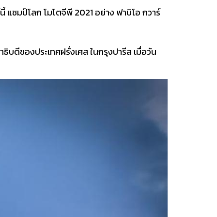
นี้ แชมป์โลก โมโตจีพี 2021 อย่าง ฟาบิโอ กวาร์
ธิบดีของประเทศฝรั่งเศส ในกรุงปารีส เมื่อวัน