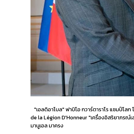
"เอลดิอาโบล" ฟาบิโอ กวาร์ตาราโร แชมป์โลก โมโ
de la Légion D'Honneur "เครื่องอิสริยาภรณ์เลฌ
มานูเอล มาครง