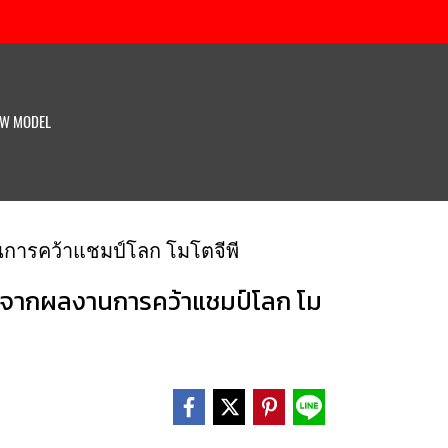
W MODEL
งานการคว้าแชมป์โลก โมโตจีพี
งเศส จากผลงานการคว้าแชมป์โลก โม