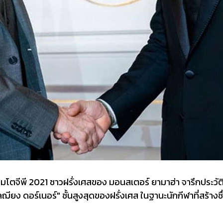
ตจีพี 2021 ชาวฝรั่งเศสของ มอนสเตอร์ ยามาฮ่า จารึกประวัติศ
ียง ดอร์เนอร์" ชั้นสูงสุดของฝรั่งเศส ในฐานะนักกีฬาที่สร้างช