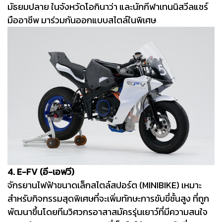
มัธยมปลาย ในจังหวัดโอกินาว่า และนักกีฬาเทนนิสวีลแชร์
มืออาชีพ มาร่วมกันออกแบบสไตล์ในพิเศษ
4. E-FV (อี-เอฟวี)
จักรยานไฟฟ้าขนาดเล็กสไตล์สปอร์ต (MINIBIKE) เหมาะ
สำหรับกิจกรรมสุดพิเศษที่จะเพิ่มทักษะการขับขี่ชั้นสูง ที่ถูก
พัฒนาขึ้นโดยทีมวิศวกรอาสาสมัครรุ่นเยาว์ที่มีความสนใจ