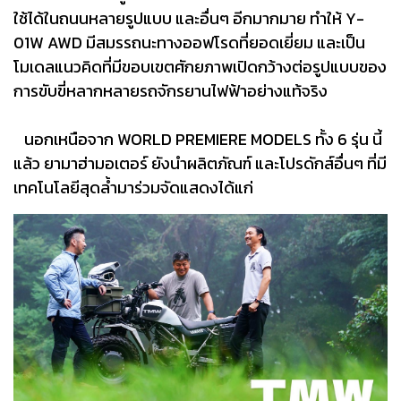
ใช้ได้ในถนนหลายรูปแบบ และอื่นๆ อีกมากมาย ทำให้ Y-
01W AWD มีสมรรถนะทางออฟโรดที่ยอดเยี่ยม และเป็น
โมเดลแนวคิดที่มีขอบเขตศักยภาพเปิดกว้างต่อรูปแบบของ
การขับขี่หลากหลายรถจักรยานไฟฟ้าอย่างแท้จริง
นอกเหนือจาก WORLD PREMIERE MODELS ทั้ง 6 รุ่น นี้
แล้ว ยามาฮ่ามอเตอร์ ยังนำผลิตภัณฑ์ และโปรดักส์อื่นๆ ที่มี
เทคโนโลยีสุดล้ำมาร่วมจัดแสดงได้แก่