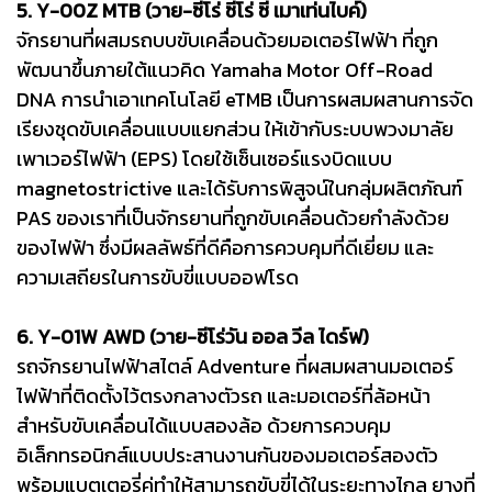
5. Y-00Z MTB (วาย-ซีโร่ ซีโร่ ซี เมาเท่นไบค์)
จักรยานที่ผสมรถบบขับเคลื่อนด้วยมอเตอร์ไฟฟ้า ที่ถูก
พัฒนาขึ้นภายใต้แนวคิด Yamaha Motor Off-Road
DNA การนำเอาเทคโนโลยี eTMB เป็นการผสมผสานการจัด
เรียงชุดขับเคลื่อนแบบแยกส่วน ให้เข้ากับระบบพวงมาลัย
เพาเวอร์ไฟฟ้า (EPS) โดยใช้เซ็นเซอร์แรงบิดแบบ
magnetostrictive และได้รับการพิสูจน์ในกลุ่มผลิตภัณฑ์
PAS ของเราที่เป็นจักรยานที่ถูกขับเคลื่อนด้วยกำลังด้วย
ของไฟฟ้า ซึ่งมีผลลัพธ์ที่ดีคือการควบคุมที่ดีเยี่ยม และ
ความเสถียรในการขับขี่แบบออฟโรด
6. Y-01W AWD (วาย-ซีโร่วัน ออล วีล ไดร์ฟ)
รถจักรยานไฟฟ้าสไตล์ Adventure ที่ผสมผสานมอเตอร์
ไฟฟ้าที่ติดตั้งไว้ตรงกลางตัวรถ และมอเตอร์ที่ล้อหน้า
สำหรับขับเคลื่อนได้แบบสองล้อ ด้วยการควบคุม
อิเล็กทรอนิกส์แบบประสานงานกันของมอเตอร์สองตัว
พร้อมแบตเตอรี่คู่ทำให้สามารถขับขี่ได้ในระยะทางไกล ยางที่