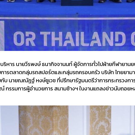
าร นายวีรพงษ์ ธนากิจจานนท์ ผู้จัดการทั่วไปฝ่ายกีฬายานย
ปฝ่ายการตลาดกลุ่มรถสปอร์ตและกลุ่มรถครอบครัว บริษัท ไทยยาม
มกับ นายณณัฏฐ์ หงษ์ชูเวช ที่ปรึกษารัฐมนตรีว่าการกระทรวงการท
รมณ์ กรรมการผู้อำนวยการ สนามช้างฯ ในงานแถลงข่าวนับถอยหลั