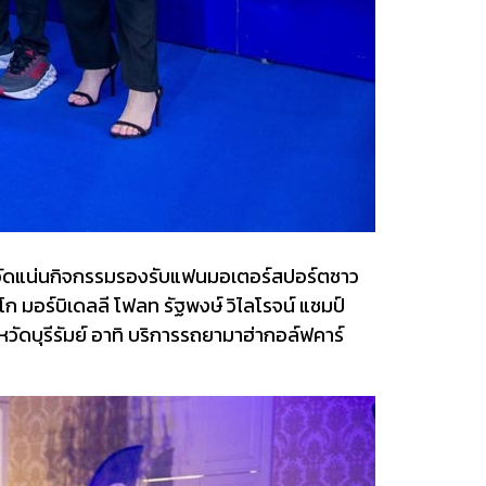
มี่” อัดแน่นกิจกรรมรองรับแฟนมอเตอร์สปอร์ตชาว
 มอร์บิเดลลี โฟลท รัฐพงษ์ วิไลโรจน์ แชมป์
วัดบุรีรัมย์ อาทิ บริการรถยามาฮ่ากอล์ฟคาร์