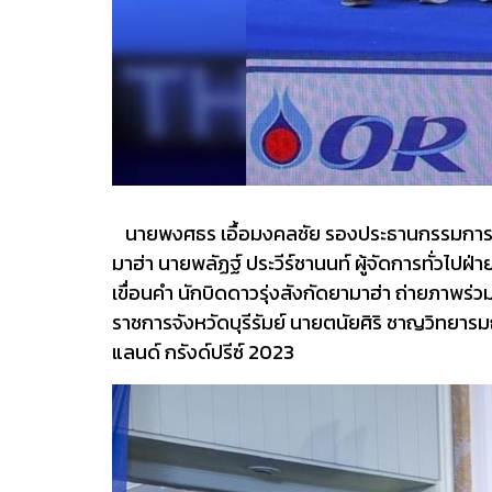
นายพงศธร เอื้อมงคลชัย รองประธานกรรมการบริห
มาฮ่า นายพลัฏฐ์ ประวีร์ชานนท์ ผู้จัดการทั่วไ
เขื่อนคำ นักบิดดาวรุ่งสังกัดยามาฮ่า ถ่ายภาพร่ว
ราชการจังหวัดบุรีรัมย์ นายตนัยศิริ ชาญวิทยา
แลนด์ กรังด์ปรีซ์ 2023