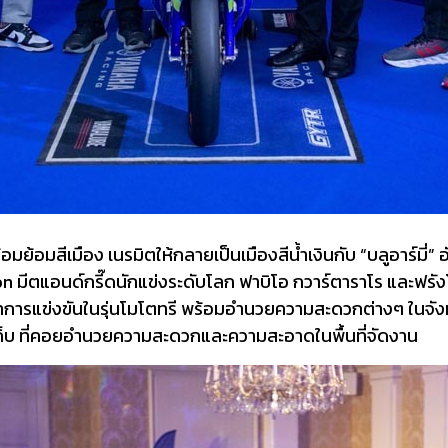
้อมย้อมสีเมือง เนรมิตให้กลายเป็นเมืองสีน้ำเงินกับ “บลูอาร์
มีตแอนด์กรี๊ดนักแข่งระดับโลก ฟาบิโอ กวาร์ตาราโร และฟรังโก
งทำการแข่งขันในรุ่นโมโตทรี พร้อมอำนวยความสะดวกต่างๆ ในจังห
็บ ที่คอยอำนวยความสะดวกและความสะอาดในพื้นที่จัดงาน