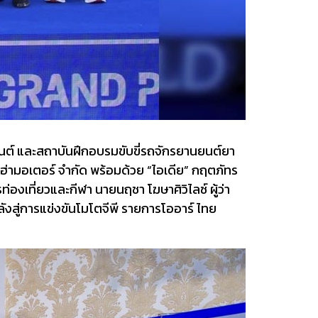
นต์ และสถาบันฝึกอบรมขับขี่รถจักรยานยนต์ยา
าฮ่ามอเตอร์ จำกัด พร้อมด้วย “ไอเดีย” กฤตภัทร
่องเที่ยวและกีฬา นายนฤชา โฆษาศิวิไลซ์ ผู้ว่า
งสู่การแข่งขันโมโตจีพี รายการโออาร์ ไทย