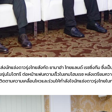
งนักแข่งดาวรุ่งไทยสังกัด ยามาฮ่า ไทยแลนด์ เรซซิ่งทีม ซึ่
ชัยรุ่นโมโตทรี ต่อหน้าแฟนความเร็วในเกมโฮมเรซ หลังเตรียมควา
ามความเคลื่อนไหวและร่วมให้กำลังใจนักแข่งดาวรุ่งไทยในก