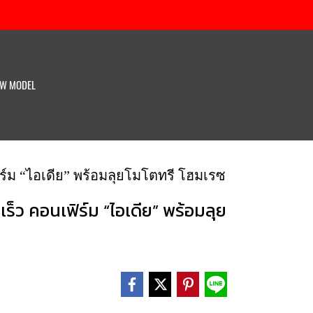
W MODEL
ร์ม “ไอเดีย” พร้อมลุยโมโตทรี โฮมเรซ
็ว คอนเฟิร์ม “ไอเดีย” พร้อมลุย