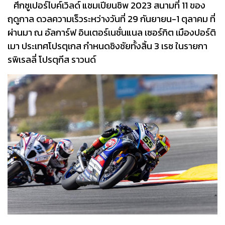
ศึกซูเปอร์ไบค์เวิลด์ แชมเปียนชิพ 2023 สนามที่ 11 ของ
ฤดูกาล ดวลความเร็วระหว่างวันที่ 29 กันยายน-1 ตุลาคม ที่
ผ่านมา ณ อัลการ์ฟ อินเตอร์เนชั่นแนล เซอร์กิต เมืองปอร์ติ
เมา ประเทศโปรตุเกส กำหนดชิงชัยทั้งสิ้น 3 เรซ ในรายกา
รพิเรลลี่ โปรตุกีส ราวนด์