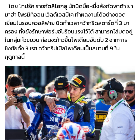
โดย โทปรัค ราซกัตลิโอกลู นักบิดมือหนึ่งสังกัดพาต้า ยา
มาฮ่า โพรมิทิออน เวิลด์เอสบีเค ทำผลงานได้อย่างยอด
เยี่ยมในรอบควอลิฟาย บิดทำเวลาคว้ากริดสตาร์ตที่ 3 มา
ครอง ทั้งยังรักษาฟอร์มอันร้อนแรงไว้ได้ สามารถไล่บดอยู่
ในกลุ่มหัวขบวน ก่อนจะก้าวขึ้นโพเดียมอันดับ 2 จากการ
ชิงชัยทั้ง 3 เรซ คว้าทริปเปิลโพเดียมเป็นสนามที่ 9 ใน
ฤดูกาลนี้