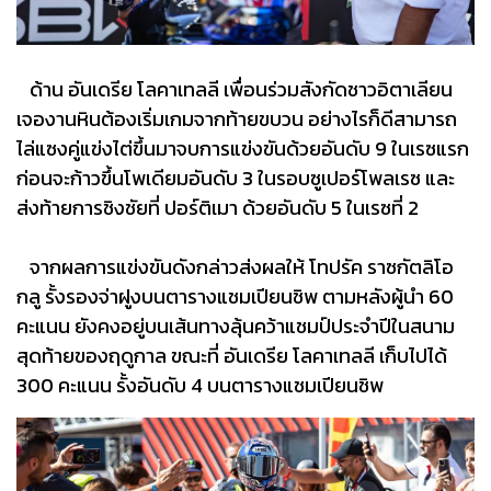
ด้าน อันเดรีย โลคาเทลลี เพื่อนร่วมสังกัดชาวอิตาเลียน
เจองานหินต้องเริ่มเกมจากท้ายขบวน อย่างไรก็ดีสามารถ
ไล่แซงคู่แข่งไต่ขึ้นมาจบการแข่งขันด้วยอันดับ 9 ในเรซแรก
ก่อนจะก้าวขึ้นโพเดียมอันดับ 3 ในรอบซูเปอร์โพลเรซ และ
ส่งท้ายการชิงชัยที่ ปอร์ติเมา ด้วยอันดับ 5 ในเรซที่ 2
จากผลการแข่งขันดังกล่าวส่งผลให้ โทปรัค ราซกัตลิโอ
กลู รั้งรองจ่าฝูงบนตารางแชมเปียนชิพ ตามหลังผู้นำ 60
คะแนน ยังคงอยู่บนเส้นทางลุ้นคว้าแชมป์ประจำปีในสนาม
สุดท้ายของฤดูกาล ขณะที่ อันเดรีย โลคาเทลลี เก็บไปได้
300 คะแนน รั้งอันดับ 4 บนตารางแชมเปียนชิพ