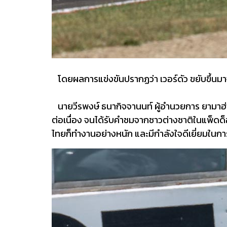
โดยผลการแข่งขันปรากฏว่า เวอร์ดัว ขยับขึ้นมาจ
นายวีรพงษ์ ธนากิจจานนท์ ผู้อำนวยการ ยามาฮ่า ไ
ต่อเนื่อง จนได้รับคำชมจากชาวต่างชาติในแพ็ดด็อ
ไทยก็ทำงานอย่างหนัก และมีกำลังใจดีเยี่ยมใน