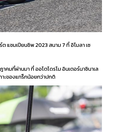
์ต แชมเปียนชิพ 2023 สนาม 7 ที่ อิโมลา เซ
รกฎาคมที่ผ่านมา ที่ ออโตโดรโม อินเตอร์นาซินาเล
เกาะของแทร็กน้อยกว่าปกติ