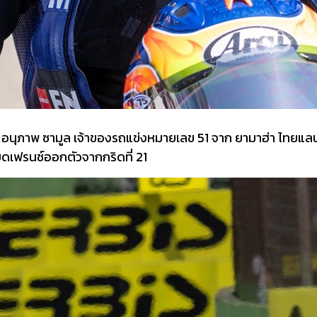
 อนุภาพ ซามูล เจ้าของรถแข่งหมายเลข 51 จาก ยามาฮ่า ไทยแลนด์ 
กบิดเฟรนช์ออกตัวจากกริดที่ 21