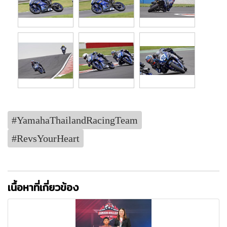
#YamahaThailandRacingTeam
#RevsYourHeart
เนื้อหาที่เกี่ยวข้อง