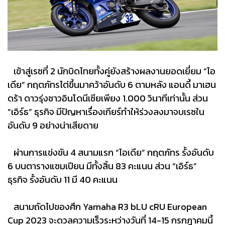
เข้าสู่เรซที่ 2 นักบิดไทยทั้งคู่ยังสร้างผลงานยอดเยี่ยม “ไอ
เดีย” กฤตภัทรไต่ขึ้นมาคว้าอันดับ 6 ตามหลัง แอนดี้ มาเฮน
ดร้า ดาวรุ่งชาวอินโดนีเซียเพียง 1.000 วินาทีเท่านั้น ส่วน
“เอิร์ธ” ธุรกิจ มีปัญหาเรื่องเกียร์ทำให้ร่วงลงมาจบเรซใน
อันดับ 9 อย่างน่าเสียดาย
ผ่านการแข่งขัน 4 สนามแรก “ไอเดีย” กฤตภัทร รั้งอันดับ
6 บนตารางแชมเปียน มีทั้งสิ้น 83 คะแนน ส่วน “เอิร์ธ”
ธุรกิจ รั้งอันดับ 11 มี 40 คะแนน
สนามถัดไปของศึก Yamaha R3 bLU cRU European
Cup 2023 จะดวลความเร็วระหว่างวันที่ 14-15 กรกฎาคมนี้