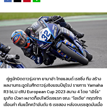
คู่หูนักบิดดาวรุ่งจาก ยามาฮ่า ไทยแลนด์ เรซซิ่ง ทีม สร้าง
ผลงานกระฉูดในศึกดาวรุ่งชิงแชมป์ยุโรป รายการ Yamaha
R3 bLU cRU European Cup 2023 สนาม 4 โดย “เอิร์ธ”
ธุรกิจ บัวผา ผงาดท็อปไฟว์เรซแรก ขณะ “ไอเดีย” กฤตภัทร
เขื่อนคำ คัมแบ็กคว้าอันดับ 6 เรซสอง หลังจบเรซสุดมันเมื่อ