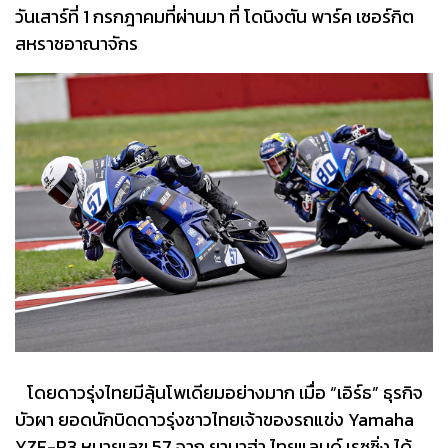
วันเสาร์ที่ 1 กรกฎาคมที่ผ่านมา ที่ โดนิงตัน พาร์ค เซอร์กิต
สหราชอาณาจักร
โดยดาวรุ่งไทยมีลุ้นโพเดียมอย่างมาก เมื่อ “เอิร์ธ” ธุรกิจ
บัวผา ยอดนักบิดดาวรุ่งชาวไทยเจ้าของรถแข่ง Yamaha
YZF-R3 หมายเลข 57 จาก ยามาฮ่า ไทยแลนด์ เรซซิ่ง ได้