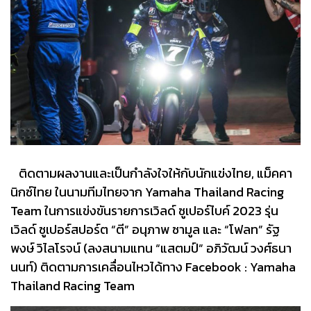
ติดตามผลงานและเป็นกำลังใจให้กับนักแข่งไทย, แม็คคา
นิกซ์ไทย ในนามทีมไทยจาก Yamaha Thailand Racing
Team ในการแข่งขันรายการเวิลด์ ซูเปอร์ไบค์ 2023 รุ่น
เวิลด์ ซูเปอร์สปอร์ต “ตี” อนุภาพ ซามูล และ “โฟลท” รัฐ
พงษ์ วิไลโรจน์ (ลงสนามแทน “แสตมป์” อภิวัฒน์ วงศ์ธนา
นนท์) ติดตามการเคลื่อนไหวได้ทาง Facebook : Yamaha
Thailand Racing Team