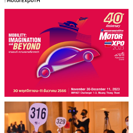
: MotorExpoTH